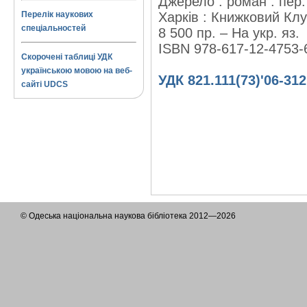
Джерело : роман : пер.
Перелік наукових
Харків : Книжковий Клу
спеціальностей
8 500 пр. – На укр. яз.
ISBN 978-617-12-4753-
Скорочені таблиці УДК
українською мовою на веб-
УДК 821.111(73)'06-312
сайті UDCS
© Одеська національна наукова бібліотека 2012—2026