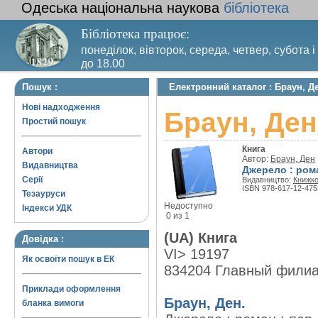
Одеська національна наукова
бібліотека
Бібліотека працює:
понеділок, вівторок, середа, четвер, субота і
до 18.00
Вихідний день – п’ятниця. Останній четвер м
Пошук :
Електронний каталог : Браун, Д
санітарний день
Нові надходження
Браун, Ден
Простий пошук
Книга
Автори
Автор:
Браун, Ден
Видавництва
Джерело : ром
Серії
Видавництво:
Книжко
ISBN 978-617-12-475
Тезауруси
Недоступно
Індекси УДК
0 из 1
(UA) Книга
Довідка :
VI> 19197
Як освоїти пошук в ЕК
834204 Главный фили
Приклади оформлення
Браун, Ден.
бланка вимоги