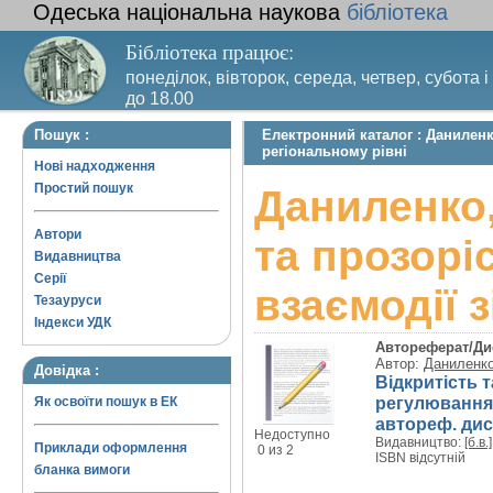
Одеська національна наукова
бібліотека
Бібліотека працює:
понеділок, вівторок, середа, четвер, субота і
до 18.00
Вихідний день – п’ятниця. Останній четвер м
Пошук :
Електронний каталог : Даниленко
санітарний день
регіональному рівні
Нові надходження
Простий пошук
Даниленко,
Автори
та прозорі
Видавництва
Серії
взаємодії з
Тезауруси
Індекси УДК
Автореферат/Ди
Автор:
Даниленко
Довідка :
Відкритість 
регулювання в
Як освоїти пошук в ЕК
автореф. дис.
Недоступно
Видавництво:
[б.в.]
Приклади оформлення
0 из 2
ISBN відсутній
бланка вимоги