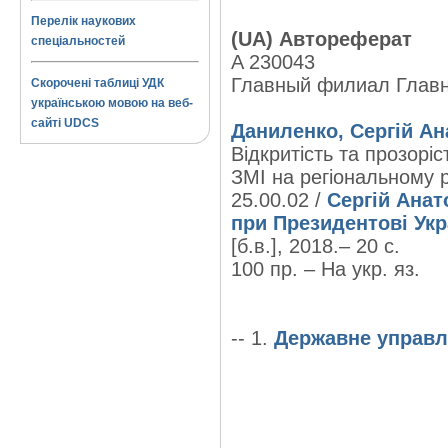
Перелік наукових
(UA) Автореферат
спеціальностей
A 230043
Главный филиал Глав
Скорочені таблиці УДК
українською мовою на веб-
сайті UDCS
Даниленко, Сергій Ан
Відкритість та прозорі
ЗМІ на регіональному рі
25.00.02 /
Сергій Ана
при Президентові Укра
[б.в.], 2018.– 20 с.
100 пр. – На укр. яз.
-- 1.
Державне управл