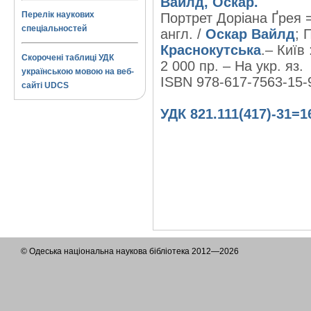
Вайлд, Оскар.
Перелік наукових
Портрет Доріана Ґрея = 
спеціальностей
англ. /
Оскар Вайлд
; 
Краснокутська
.– Київ
Скорочені таблиці УДК
2 000 пр. – На укр. яз.
українською мовою на веб-
ISBN 978-617-7563-15-
сайті UDCS
УДК 821.111(417)-31=1
© Одеська національна наукова бібліотека 2012—2026