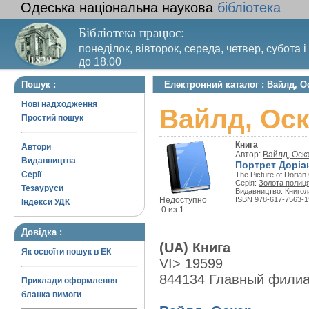
Одеська національна наукова
бібліотека
Бібліотека працює:
понеділок, вівторок, середа, четвер, субота і
до 18.00
Вихідний день – п’ятниця. Останній четвер м
Пошук :
Електронний каталог : Вайлд, О
санітарний день
Нові надходження
Вайлд, Оск
Простий пошук
Книга
Автори
Автор:
Вайлд, Оск
Видавництва
Портрет Доріан
Серії
The Picture of Dorian
Серія:
Золота полиц
Тезауруси
Видавництво:
Книгол
Недоступно
ISBN 978-617-7563-1
Індекси УДК
0 из 1
Довідка :
(UA) Книга
Як освоїти пошук в ЕК
VI> 19599
844134 Главный фили
Приклади оформлення
бланка вимоги