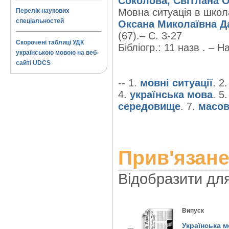
Соколова, Світлана О
Мовна ситуація в школ
Перелік наукових
спеціальностей
Оксана Миколаївна Д
(67).– С. 3-27
Скорочені таблиці УДК
Бібліогр.: 11 назв . – На
українською мовою на веб-
сайті UDCS
-- 1.
мовні ситуації
. 2
4.
українська мова
. 5
середовище
. 7.
масов
Прив'язане
Відобразити дл
Випуск
Українська м