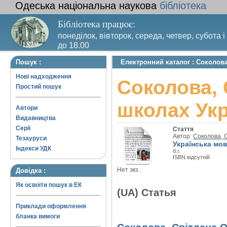
Одеська національна наукова
бібліотека
Бібліотека працює:
понеділок, вівторок, середа, четвер, субота і
до 18.00
Вихідний день – п’ятниця. Останній четвер м
Пошук :
Електронний каталог : Соколова
санітарний день
Нові надходження
Соколова, 
Простий пошук
школах Укр
Автори
Видавництва
Серії
Стаття
Автор:
Соколова, 
Тезауруси
Українська мов
Індекси УДК
б.г.
ISBN відсутній
Нет экз.
Довідка :
Як освоїти пошук в ЕК
(UA) Статья
Приклади оформлення
бланка вимоги