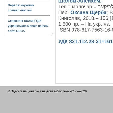
Шолом-Алейхем.
Перелік наукових
спеціальностей
Пер.
Оксана Щерба
; 
Книголав, 2018.– 156,[
Скорочені таблиці УДК
1 500 пр. – На укр. яз.
українською мовою на веб-
ISBN 978-617-7563-16-
сайті UDCS
УДК 821.112.28-31=161
© Одеська національна наукова бібліотека 2012—2026