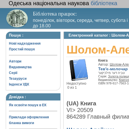
Одеська національна наукова
бібліотека
Бібліотека працює:
понеділок, вівторок, середа, четвер, субота і
до 18.00
Вихідний день – п’ятниця. Останній четвер м
Пошук :
Електронний каталог : Шолом-А
санітарний день
Нові надходження
Шолом-Алей
Простий пошук
Книга
Автори
Автор:
Шолом-Але
Видавництва
Тев'є-молочар
Серії
טביה דער מילכיקער
Серія:
Золота полиц
Тезауруси
Видавництво:
Книгол
Недоступно
ISBN 978-617-7563-1
Індекси УДК
0 из 1
Довідка :
(UA) Книга
Як освоїти пошук в ЕК
VI> 20509
864289 Главный фили
Приклади оформлення
бланка вимоги