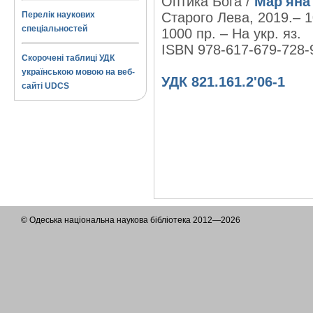
Оптика Бога /
Мар'яна
Перелік наукових
Старого Лева, 2019.– 10
спеціальностей
1000 пр. – На укр. яз.
ISBN 978-617-679-728-
Скорочені таблиці УДК
українською мовою на веб-
УДК 821.161.2'06-1
сайті UDCS
© Одеська національна наукова бібліотека 2012—2026