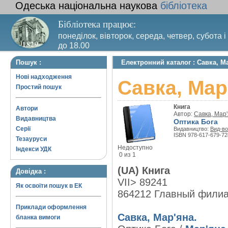
Одеська національна наукова
бібліотека
Бібліотека працює:
понеділок, вівторок, середа, четвер, субота і
до 18.00
Вихідний день – п’ятниця. Останній четвер м
Пошук :
Електронний каталог : Савка, Ма
санітарний день
Нові надходження
Савка, Мар
Простий пошук
Книга
Автори
Автор:
Савка, Мар
Видавництва
Оптика Бога
Серії
Видавництво:
Вид-во
ISBN 978-617-679-72
Тезауруси
Недоступно
Індекси УДК
0 из 1
(UA) Книга
Довідка :
VII> 89241
Як освоїти пошук в ЕК
864212 Главный фили
Приклади оформлення
Савка, Мар'яна.
бланка вимоги