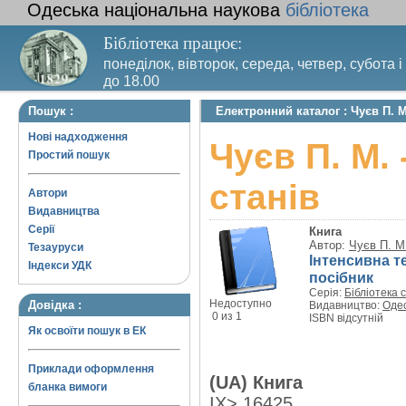
Одеська національна наукова
бібліотека
Бібліотека працює:
понеділок, вівторок, середа, четвер, субота і
до 18.00
Вихідний день – п’ятниця. Останній четвер м
Пошук :
Електронний каталог : Чуєв П. М
санітарний день
Нові надходження
Чуєв П. М.
Простий пошук
станів
Автори
Видавництва
Серії
Книга
Автор:
Чуєв П. М
Тезауруси
Інтенсивна т
Індекси УДК
посібник
Серія:
Бібліотека 
Недоступно
Довідка :
Видавництво:
Одес
0 из 1
ISBN відсутній
Як освоїти пошук в ЕК
Приклади оформлення
(UA) Книга
бланка вимоги
IX> 16425