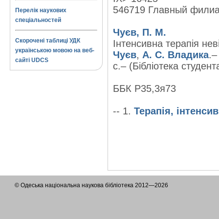
546719 Главный фили
Перелік наукових
спеціальностей
Чуєв, П. М.
Скорочені таблиці УДК
Інтенсивна терапія нев
українською мовою на веб-
Чуєв
,
А. С. Владика
.–
сайті UDCS
с.– (Бібліотека студента
ББК Р35,3я73
-- 1.
Терапія, інтенси
© Одеська національна наукова бібліотека 2012—2026