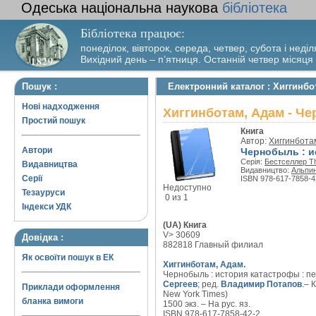
Одеська національна наукова
бібліотека
Бібліотека працює:
понеділок, вівторок, середа, четвер, субота і неділ
Вихідний день – п’ятниця. Останній четвер місяця
Пошук :
Електронний каталог : Хиггинб
Нові надходження
Хиггинботам, Адам - Ч
Простий пошук
Книга
Автор:
Хиггинбота
Автори
Чернобыль : и
Серія:
Бестселлер T
Видавництва
Видавництво:
Альпи
Серії
ISBN 978-617-7858-4
Недоступно
Тезауруси
0 из 1
Індекси УДК
(UA) Книга
V> 30609
Довідка :
882818 Главный филиал
Як освоїти пошук в ЕК
Хиггинботам, Адам.
Чернобыль : история катастрофы : пер
Сергеев
; ред.
Владимир Потапов
.– 
Приклади оформлення
New York Times)
бланка вимоги
1500 экз. – На рус. яз.
ISBN 978-617-7858-42-2.