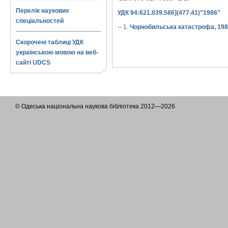
Перелік наукових
УДК 94:621.039.586](477.41)"1986"
спеціальностей
-- 1.
Чорнобильська катастрофа, 1986
Скорочені таблиці УДК
українською мовою на веб-
сайті UDCS
© Одеська національна наукова бібліотека 2012—2026