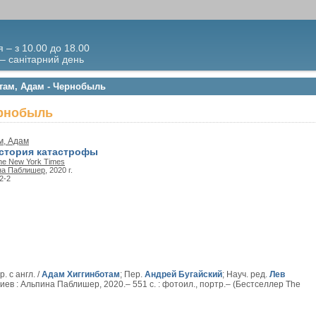
я – з 10.00 до 18.00
 – санітарний день
отам, Адам - Чернобыль
ернобыль
м, Адам
стория катастрофы
he New York Times
на Паблишер
, 2020 г.
2-2
. с англ. /
Адам Хиггинботам
; Пер.
Андрей Бугайский
; Науч. ред.
Лев
Киев : Альпина Паблишер, 2020.– 551 с. : фотоил., портр.– (Бестселлер The