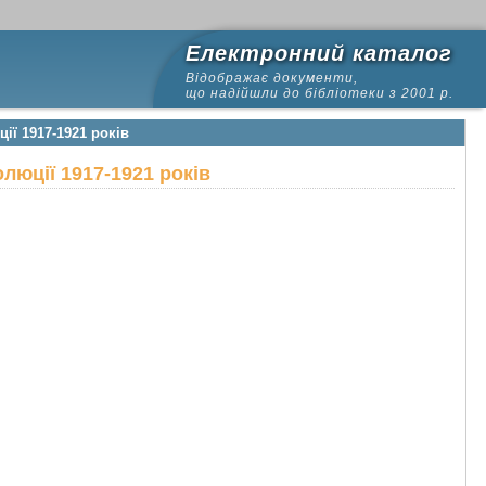
Електронний каталог
Відображає документи,
що надійшли до бібліотеки з 2001 р.
ії 1917-1921 років
олюції 1917-1921 років