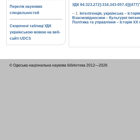
УДК 94:323.272]:316.343-057.4]](477
Перелік наукових
спеціальностей
-- 1.
Інтелігенція, українська – Істор
Взаємовідносини – Культурні питання
Політика та управління – Історія XX 
Скорочені таблиці УДК
українською мовою на веб-
сайті UDCS
© Одеська національна наукова бібліотека 2012—2026