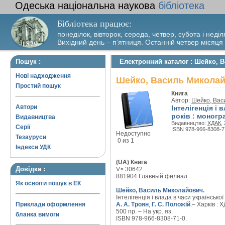
Одеська національна наукова
бібліотека
Бібліотека працює:
понеділок, вівторок, середа, четвер, субота і неділ
Вихідний день – п’ятниця. Останній четвер місяця
Пошук :
Електронний каталог : Шейко, Ва
Нові надходження
Шейко, Василь Миколайов
Простий пошук
Книга
Автор:
Шейко, Вас
Автори
Інтелігенція і
років : моногр
Видавництва
Видавництво:
ХДАК
,
Серії
ISBN 978-966-8308-7
Недоступно
Тезауруси
0 из 1
Індекси УДК
(UA) Книга
Довідка :
V> 30642
881904 Главный филиал
Як освоїти пошук в ЕК
Шейко, Василь Миколайович.
Інтелігенція і влада в часи українсько
Приклади оформлення
А. А. Троян
,
Г. С. Положій
.– Харків : 
500 пр. – На укр. яз.
бланка вимоги
ISBN 978-966-8308-71-0.