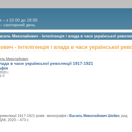
я – з 10.00 до 18.00
 – санітарний день
силь Миколайович - Інтелігенція і влада в часи української революц
ич - Інтелігенція і влада в часи української рев
иль Миколайович
 влада в часи української революції 1917-1921
афія
 2020 г.
1-0
ї революції 1917-1921 років : монографія /
Василь Миколайович Шейко
; ред.
ХДАК, 2020.– 473 с.