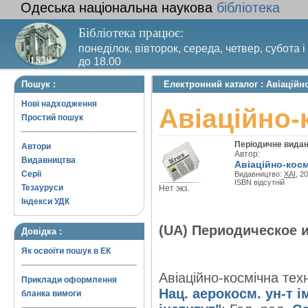
Одеська національна наукова
бібліотека
Бібліотека працює:
понеділок, вівторок, середа, четвер, субота і
до 18.00
Вихідний день – п’ятниця. Останній четвер м
Пошук :
Електронний каталог : Авіаційно
санітарний день
Нові надходження
Авіаційно-к
Простий пошук
Періодичне вида
Автори
Автор:
Видавництва
Авіаційно-космі
Серії
Видавництво:
ХАІ
, 20
ISBN відсутній
Тезауруси
Нет экз.
Індекси УДК
(UA) Периодическое 
Довідка :
Як освоїти пошук в ЕК
Авіаційно-космічна техн
Приклади оформлення
Нац. аерокосм. ун-т і
бланка вимоги