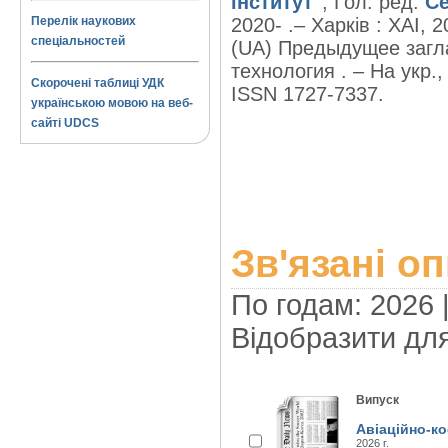
інститут"
; Гол. ред.
Се
Перелік наукових
2020- .– Харків : ХАІ, 
спеціальностей
(UA) Предыдущее загла
технология . – На укр., 
Скорочені таблиці УДК
ISSN 1727-7337.
українською мовою на веб-
сайті UDCS
Зв'язані о
По годам: 2026 
Відобразити дл
Випуск
Авіаційно-ко
2026 г.