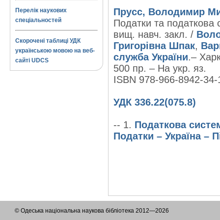
Прусс, Володимир М
Перелік наукових
спеціальностей
Податки та податкова с
вищ. навч. закл. /
Вол
Скорочені таблиці УДК
Григорівна Шпак
,
Вар
українською мовою на веб-
служба України
.– Харк
сайті UDCS
500 пр. – На укр. яз.
ISBN 978-966-8942-34-
УДК 336.22(075.8)
-- 1.
Податкова систем
Податки – Україна – 
© Одеська національна наукова бібліотека 2012—2026