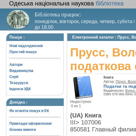
Одеська національна наукова
бібліотека
Бібліотека працює:
понеділок, вівторок, середа, четвер, субота і
до 18.00
Вихідний день – п’ятниця. Останній четвер м
Пошук :
Електронний каталог : Прусс, 
санітарний день
Нові надходження
Прусс, Во
Простий пошук
податкова 
Автори
Видавництва
Серії
Книга
Автор:
Прусс, Во
Тезауруси
Податки та под
Індекси УДК
Видавництво:
Бурун 
ISBN 978-966-8942-3
Недоступно
Довідка :
0 из 1
Як освоїти пошук в ЕК
(UA) Книга
III> 107006
Приклади оформлення
850581 Главный фили
бланка вимоги