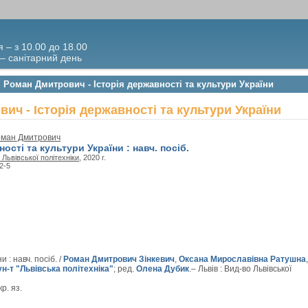
я – з 10.00 до 18.00
 – санітарний день
, Роман Дмитрович - Історія державності та культури України
ич - Історія державності та культури України
Роман Дмитрович
ості та культури України : навч. посіб.
 Львівської політехніки
, 2020 г.
2-5
 : навч. посіб. /
Роман Дмитрович Зінкевич
,
Оксана Мирославівна Ратушна
,
ун-т "Львівська політехніка"
; ред.
Олена Дубик
.– Львів : Вид-во Львівської
р. яз.