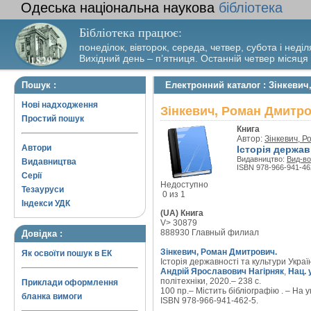
Одеська національна наукова
бібліотека
Бібліотека працює:
понеділок, вівторок, середа, четвер, субота і неділ
Вихідний день – п’ятниця. Останній четвер місяця
Пошук :
Електронний каталог : Зінкевич
Нові надходження
Зінкевич, Роман Дмитров
Простий пошук
Книга
Автор:
Зінкевич, 
Автори
Історія державн
Видавництво:
Вид-во
Видавництва
ISBN 978-966-941-46
Серії
Недоступно
Тезауруси
0 из 1
Індекси УДК
(UA) Книга
V> 30879
888930 Главный филиал
Довідка :
Зінкевич, Роман Дмитрович.
Як освоїти пошук в ЕК
Історія державності та культури України
Андрій Ярославович Нагірняк
,
Нац. 
політехніки, 2020.– 238 с.
Приклади оформлення
100 пр.– Містить бібліографію . – На ук
бланка вимоги
ISBN 978-966-941-462-5.