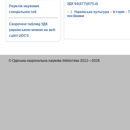
УДК 94(477)(075.4)
Перелік наукових
спеціальностей
-- 1.
Українська культура – Історія – 
посібники
.
Скорочені таблиці УДК
українською мовою на веб-
сайті UDCS
© Одеська національна наукова бібліотека 2012—2026