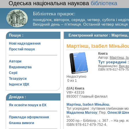
Одеська національна наукова
бібліотека
Бібліотека працює:
понеділок, вівторок, середа, четвер, субота і неділ
Вихідний день – п’ятниця. Останній четвер місяця
Пошук :
Електронний каталог : Мартінш,
Нові надходження
Мартінш, Ізабел Міньйош
Простий пошук
Книга
Автор:
Мартінш, І
Автори
Тут усередині 
Видавництво:
Вид-во
Видавництва
ISBN 978-617-679-75
Серії
Недоступно
Тезауруси
0 из 1
Індекси УДК
(UA) Книга
VIII> 43316
893007 Главный филиал
Довідка :
Мартінш, Ізабел Міньйош.
Як освоїти пошук в ЕК
Тут усередині : путівник глибинами мозк
Мадалена Матозу
; Пер.
Олексій Ше
іл.
Приклади оформлення
2000 пр.– Бібліогр.: с. 367 . – На укр. я
бланка вимоги
ISBN 978-617-679-752-4.