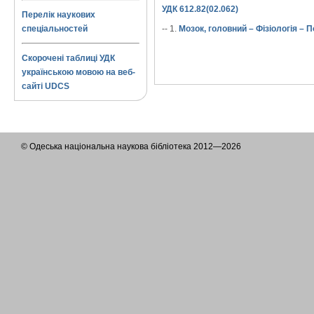
УДК 612.82(02.062)
Перелік наукових
спеціальностей
-- 1.
Мозок, головний – Фізіологія – 
Скорочені таблиці УДК
українською мовою на веб-
сайті UDCS
© Одеська національна наукова бібліотека 2012—2026