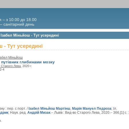
я – з 10.00 до 18.00
 – санітарний день
 Ізабел Міньйош - Тут усередині
 - Тут усередині
забел Міньйош
: путівник глибинами мозку
 Старого Лева
, 2020 г.
2-4
у : пер. с порт. /
Ізабел Міньйош Мартінш
,
Марія Мануел Педроза
; Іл.
ндрик
; Наук. ред.
Андрій Мизак
.– Львів : Вид-во Старого Лева, 2020.– 366,[1] с. :
з.