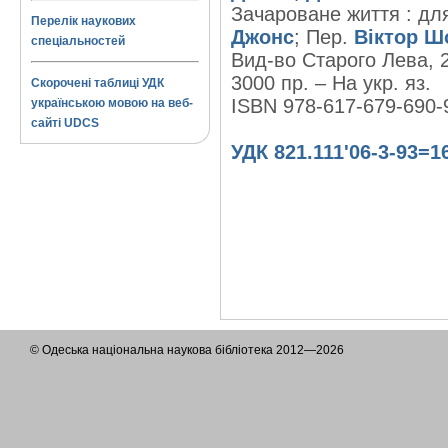
Зачароване життя : для 
Перелік наукових
Джонс
; Пер.
Віктор Ш
спеціальностей
Вид-во Старого Лева, 2
3000 пр. – На укр. яз.
Скорочені таблиці УДК
ISBN 978-617-679-690-
українською мовою на веб-
сайті UDCS
УДК 821.111'06-3-93=1
© Одеська національна наукова бібліотека 2012—2026