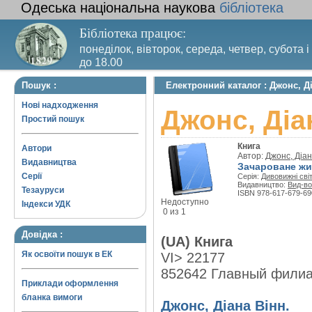
Одеська національна наукова
бібліотека
Бібліотека працює:
понеділок, вівторок, середа, четвер, субота і
до 18.00
Вихідний день – п’ятниця. Останній четвер м
Пошук :
Електронний каталог : Джонс, Д
санітарний день
Нові надходження
Джонс, Діа
Простий пошук
Книга
Автори
Автор:
Джонс, Діан
Видавництва
Зачароване жит
Серії
Серія:
Дивовижні сві
Видавництво:
Вид-во
Тезауруси
ISBN 978-617-679-69
Недоступно
Індекси УДК
0 из 1
Довідка :
(UA) Книга
Як освоїти пошук в ЕК
VI> 22177
852642 Главный фили
Приклади оформлення
бланка вимоги
Джонс, Діана Вінн.