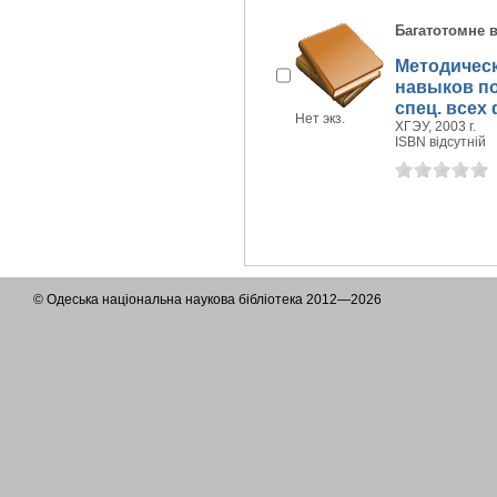
Багатотомне 
Методичес
навыков по
спец. всех
Нет экз.
ХГЭУ, 2003 г.
ISBN відсутній
© Одеська національна наукова бібліотека 2012—2026