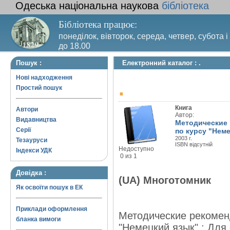
Одеська національна наукова
бібліотека
Бібліотека працює:
понеділок, вівторок, середа, четвер, субота і
до 18.00
Вихідний день – п’ятниця. Останній четвер м
Пошук :
Електронний каталог : .
санітарний день
Нові надходження
.
Простий пошук
Книга
Автори
Автор:
Видавництва
Методические 
Серії
по курсу "Немец
2003 г.
Тезауруси
ISBN відсутній
Недоступно
Індекси УДК
0 из 1
Довідка :
(UA) Многотомник
Як освоїти пошук в ЕК
Приклади оформлення
Методические рекомен
бланка вимоги
"Немецкий язык" : Для