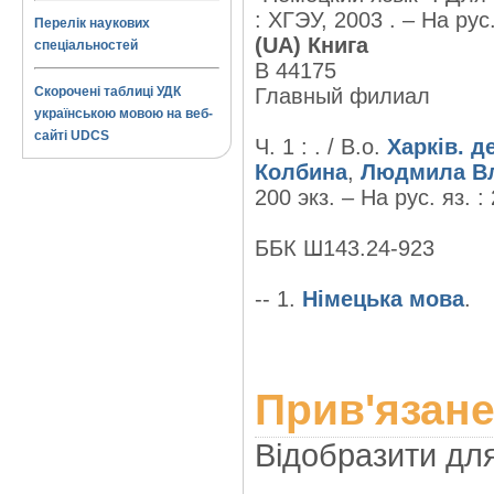
: ХГЭУ, 2003 . – На рус.
Перелік наукових
(UA) Книга
спеціальностей
B 44175
Скорочені таблиці УДК
Главный филиал
українською мовою на веб-
сайті UDCS
Ч. 1 : . / В.о.
Харків. д
Колбина
,
Людмила В
200 экз. – На рус. яз. : 
ББК Ш143.24-923
-- 1.
Німецька мова
.
Прив'язане
Відобразити дл