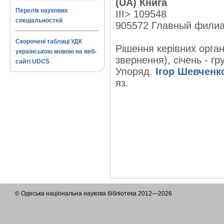
(UA) Книга
Перелік наукових
III> 109548
спеціальностей
905572 Главный фили
Скорочені таблиці УДК
Рішення керівних орган
українською мовою на веб-
звернення), січень - гр
сайті UDCS
Упоряд.
Ігор Шевченк
яз.
© Одеська національна наукова бібліотека 2012—2026