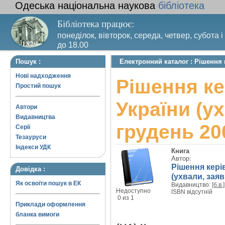
Одеська національна наукова
бібліотека
Бібліотека працює:
понеділок, вівторок, середа, четвер, субота і
до 18.00
Вихідний день – п’ятниця. Останній четвер м
Пошук :
Електронний каталог : Рішення к
санітарний день
Нові надходження
Рішення ке
Простий пошук
України (ух
Автори
Видавництва
грудень 200
Серії
Тезауруси
Індекси УДК
Книга
Автор:
Рішення кері
Довідка :
(ухвали, заяв
Як освоїти пошук в ЕК
Видавництво:
[б.в.]
Недоступно
ISBN відсутній
0 из 1
Приклади оформлення
бланка вимоги