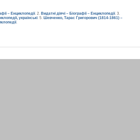
афії – Енциклопедії
. 2.
Видатні діячі – Біографії – Енциклопедії
. 3.
клопедії, українські
. 5.
Шевченко, Тарас Григорович (1814-1861) –
иклопедії
.