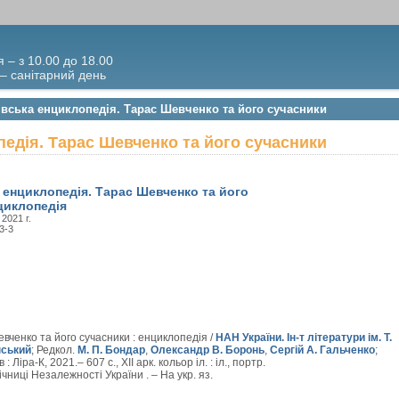
я – з 10.00 до 18.00
 – санітарний день
івська енциклопедія. Тарас Шевченко та його сучасники
едія. Тарас Шевченко та його сучасники
 енциклопедія. Тарас Шевченко та його
циклопедія
, 2021 г.
3-3
вченко та його сучасники : енциклопедія /
НАН України. Ін-т літератури ім. Т.
нський
; Редкол.
М. П. Бондар
,
Олександр В. Боронь
,
Сергій А. Гальченко
;
в : Ліра-К, 2021.– 607 с., XII арк. кольор іл. : іл., портр.
ниці Незалежності України . – На укр. яз.