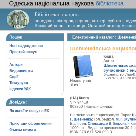
Одеська національна наукова
бібліотека
Бібліотека працює:
понеділок, вівторок, середа, четвер, субота і неділ
Вихідний день – п’ятниця. Останній четвер місяця
Пошук :
Електронний каталог : Шевченк
Нові надходження
Шевченківська енциклоп
Простий пошук
Книга
Автор:
Автори
Шевченківська
сучасники : ен
Видавництва
Видавництво:
Ліра-К
Серії
ISBN 978-617-520-09
Недоступно
Тезауруси
0 из 1
Індекси УДК
(UA) Книга
Довідка :
VII> 94418
908350 Главный филиал
Як освоїти пошук в ЕК
Шевченківська енциклопедія. Тарас Ше
Г. Шевченка
; Гол. редкол.
М. Г. Жули
Приклади оформлення
Відп. ред.
Олександр В. Боронь
.– Киї
1000 пр.– Видання присвячене 30-й річ
бланка вимоги
ISBN 978-617-520-093-3.