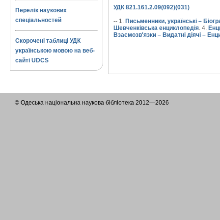
УДК 821.161.2.09(092)(031)
Перелік наукових
спеціальностей
-- 1.
Письменники, українські – Біогр
Шевченківська енциклопедія
. 4.
Енци
Взаємозв'язки – Видатні діячі – Енц
Скорочені таблиці УДК
українською мовою на веб-
сайті UDCS
© Одеська національна наукова бібліотека 2012—2026