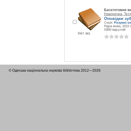
Багатотомне в
Наконечна, Тет
Оповідки зуб
Серія:
Розумні к
Рідна мова, 2022 г
ISBN відсутній
Нет экз.
© Одеська національна наукова бібліотека 2012—2026