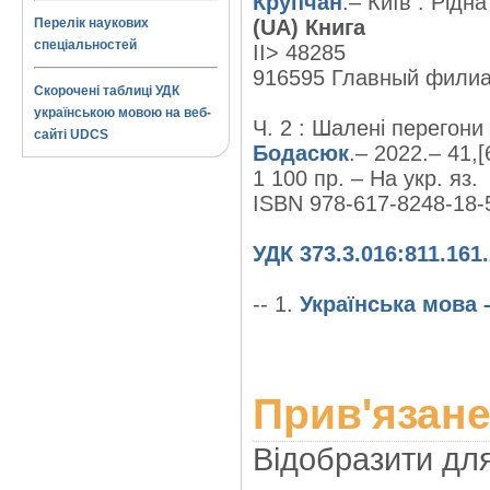
Крупчан
.– Київ : Рідн
Перелік наукових
(UA) Книга
спеціальностей
II> 48285
916595 Главный фили
Скорочені таблиці УДК
українською мовою на веб-
Ч. 2 : Шалені перегони
сайті UDCS
Бодасюк
.– 2022.– 41,[6
1 100 пр. – На укр. яз.
ISBN 978-617-8248-18-
УДК 373.3.016:811.161
-- 1.
Українська мова 
Прив'язане
Відобразити дл