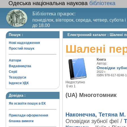
Одеська національна наукова
бібліотека
Бібліотека працює:
понеділок, вівторок, середа, четвер, субота і
до 18.00
Вихідний день – п’ятниця. Останній четвер м
Пошук :
Електронний каталог : Шалені п
санітарний день
Нові надходження
Шалені пе
Простий пошук
Книга
Автори
Автор:
Видавництва
Оповідки зубно
Серії
2022 г.
ISBN 978-617-8248-1
Тезауруси
Недоступно
Індекси УДК
0 из 1
(UA) Многотомник
Довідка :
Як освоїти пошук в ЕК
Наконечна, Тетяна М.
Приклади оформлення
Оповідки зубної феї /
Т
бланка вимоги