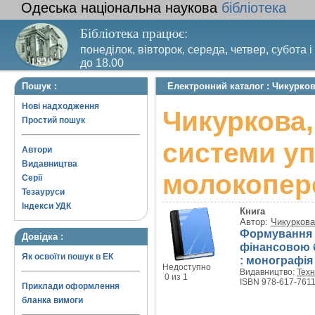
Одеська національна наукова
бібліотека
Бібліотека працює:
понеділок, вівторок, середа, четвер, субота і
до 18.00
Вихідний день – п’ятниця. Останній четвер м
Пошук :
Електронний каталог : Чикурко
санітарний день
Нові надходження
Чикуркова,
Простий пошук
системи у
Автори
Видавництва
молокопер
Серії
Тезауруси
Індекси УДК
Книга
Автор:
Чикуркова
Формування і
Довідка :
фінансовою 
Як освоїти пошук в ЕК
: монографія
Недоступно
Видавництво:
Техн
0 из 1
ISBN 978-617-7611
Приклади оформлення
бланка вимоги