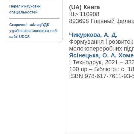
(UA) Книга
Перелік наукових
спеціальностей
III> 110908
893698 Главный фили
Скорочені таблиці УДК
українською мовою на веб-
Чикуркова, А. Д.
сайті UDCS
Формування і розвиток
молокопереробних підп
Ясінецька
,
О. А. Хом
: Технодрук, 2021.– 333 
100 пр.– Бібліогр.: с. 1
ISBN 978-617-7611-93-