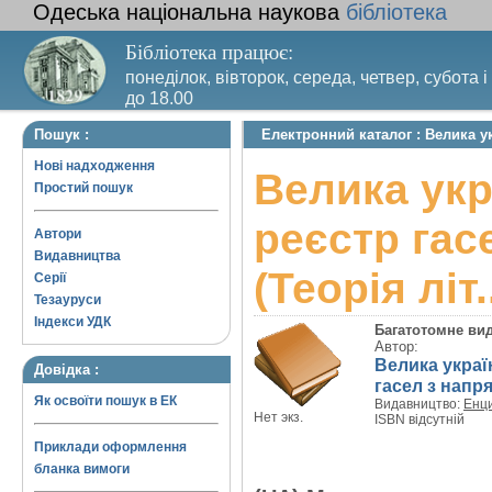
Одеська національна наукова
бібліотека
Бібліотека працює:
понеділок, вівторок, середа, четвер, субота і
до 18.00
Вихідний день – п’ятниця. Останній четвер м
Пошук :
Електронний каталог : Велика ук
санітарний день
Нові надходження
Велика укр
Простий пошук
реєстр гас
Автори
Видавництва
(Теорія літ.
Серії
Тезауруси
Індекси УДК
Багатотомне ви
Автор:
Велика украї
Довідка :
гасел з напрям
Як освоїти пошук в ЕК
Видавництво:
Енци
Нет экз.
ISBN відсутній
Приклади оформлення
бланка вимоги