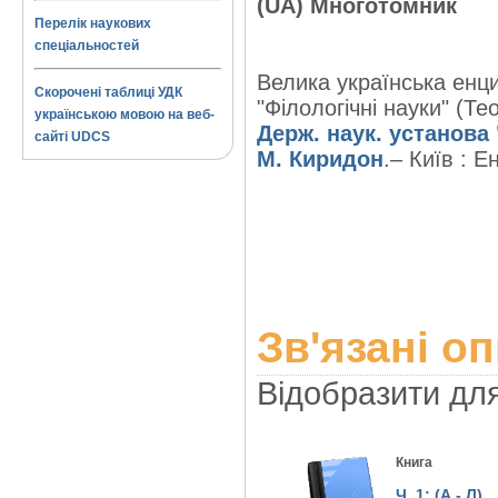
(UA) Многотомник
Перелік наукових
спеціальностей
Велика українська енц
Скорочені таблиці УДК
"Філологічні науки" (Тео
українською мовою на веб-
Держ. наук. установ
сайті UDCS
М. Киридон
.– Київ : Е
Зв'язані о
Відобразити дл
Книга
Ч. 1: (А - Л)