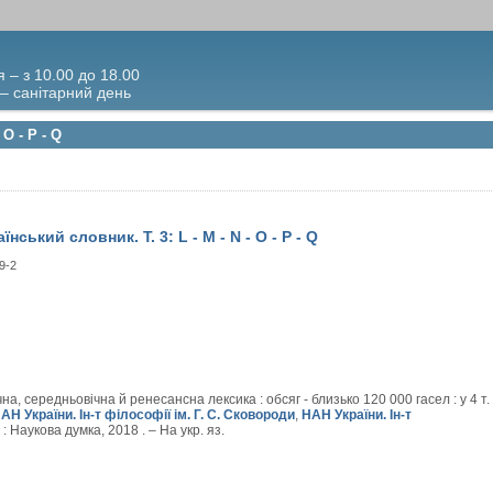
я – з 10.00 до 18.00
 – санітарний день
 O - P - Q
нський словник. Т. 3: L - M - N - O - P - Q
9-2
а, середньовічна й ренесансна лексика : обсяг - близько 120 000 гасел : у 4 т.
АН України. Ін-т філософії ім. Г. С. Сковороди
,
НАН України. Ін-т
в : Наукова думка, 2018 . – На укр. яз.