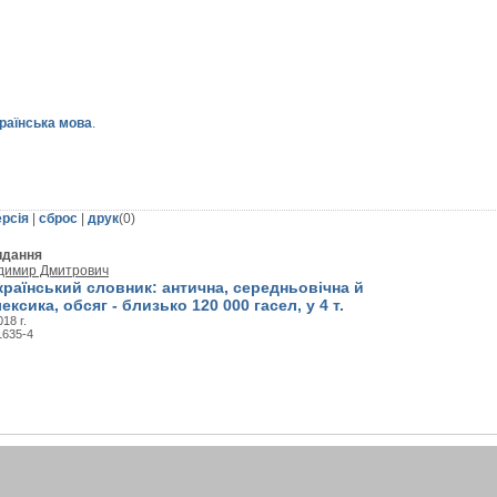
раїнська мова
.
ерсія
|
сброс
|
друк
(
0
)
идання
димир Дмитрович
раїнський словник: антична, середньовічна й
ксика, обсяг - близько 120 000 гасел, у 4 т.
18 г.
1635-4