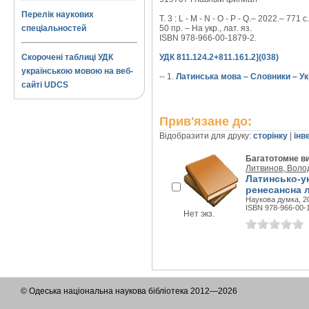
Перелік наукових
Т. 3 : L - M - N - O - P - Q.– 2022.– 771 с.
спеціальностей
50 пр. – На укр., лат. яз.
ISBN 978-966-00-1879-2.
Скорочені таблиці УДК
УДК 811.124.2+811.161.2](038)
українською мовою на веб-
-- 1.
Латинська мова – Словники – Ук
сайті UDCS
Прив'язане до:
Відобразити для друку:
сторінку
|
інв
Багатотомне в
Литвинов, Воло
Латинсько-ук
ренесансна ле
Наукова думка, 20
ISBN 978-966-00-
Нет экз.
© Одеська національна наукова бібліотека 2012—2026