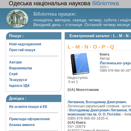
Одеська національна наукова
бібліотека
Бібліотека працює:
понеділок, вівторок, середа, четвер, субота і неділ
Вихідний день – п’ятниця. Останній четвер місяця
Пошук :
Електронний каталог : L - M - N -
Нові надходження
L - M - N - O - P - Q
Простий пошук
Книга
Автор:
Автори
Латинсько-украї
2022 г.
Видавництва
ISBN 978-966-00-187
Серії
Недоступно
Тезауруси
0 из 1
Індекси УДК
(UA) Многотомник
Довідка :
Литвинов, Володимир Дмитрович.
Латинсько-український словник : античн
Як освоїти пошук в ЕК
/
Володимир Дмитрович Литвинов
,
Н
мовознавства ім. О. О. Потебні
.– Киї
ISBN 978-966-00-1635-4.
Приклади оформлення
(UA) Книга
бланка вимоги
XV> 20879
919707 Главный филиал