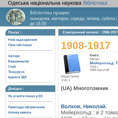
Одеська національна наукова
бібліотека
Бібліотека працює:
понеділок, вівторок, середа, четвер, субота і
до 18.00
Вихідний день – п’ятниця. Останній четвер м
Пошук :
Електронний каталог : 1908-1917
санітарний день
Нові надходження
1908-1917
Простий пошук
Книга
Автори
Автор:
Видавництва
Мейерхольд. Т.
Серії
1929 г.
ISBN відсутній
Тезауруси
Недоступно
Індекси УДК
0 из 1
(UA) Многотомник
Довідка :
Як освоїти пошук в ЕК
Волков, Николай.
Приклади оформлення
Мейерхольд : в 2 тома
бланка вимоги