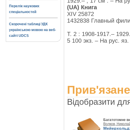
1929.– ; 17 см . – На ру
Перелік наукових
(UA) Книга
спеціальностей
XIV 25872
1432838 Главный фил
Скорочені таблиці УДК
українською мовою на веб-
Т. 2 : 1908-1917.– 1929.
сайті UDCS
5 100 экз. – На рус. яз.
Прив'язане
Відобразити дл
Багатотомне в
Волков, Никола
Мейерхольд: