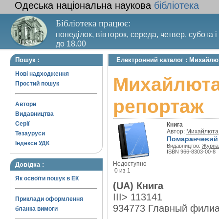
Одеська національна наукова
бібліотека
Бібліотека працює:
понеділок, вівторок, середа, четвер, субота і
до 18.00
Вихідний день – п’ятниця. Останній четвер м
Пошук :
Електронний каталог : Михайлю
санітарний день
Нові надходження
Михайлюта
Простий пошук
репортаж
Автори
Видавництва
Серії
Книга
Автор:
Михайлюта,
Тезауруси
Помаранчевий 
Індекси УДК
Видавництво:
Журнал
ISBN 966-8303-00-8
Недоступно
Довідка :
0 из 1
Як освоїти пошук в ЕК
(UA) Книга
III> 113141
Приклади оформлення
934773 Главный фили
бланка вимоги