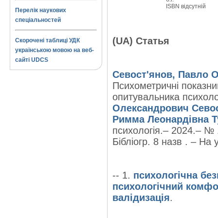
ISBN відсутній
Перелік наукових
спеціальностей
(UA) Статья
Скорочені таблиці УДК
українською мовою на веб-
сайті UDCS
Севост'янов, Павло 
Психометричні показник
опитувальника психолог
Олександрович Сево
Римма Леонардівна Т
психологія.– 2024.– № 1
Бібліогр. 8 назв . – На у
-- 1.
психологічна без
психологічний комф
валідизація
.