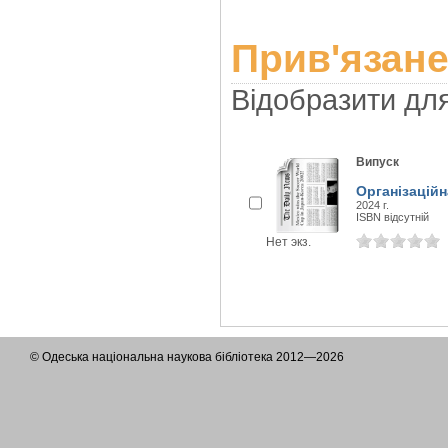
Прив'язане
Відобразити дл
Випуск
Організаційн
2024 г.
ISBN відсутній
Нет экз.
© Одеська національна наукова бібліотека 2012—2026