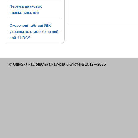
Перелік наукових
спеціальностей
Скорочені таблиці УДК
українською мовою на веб-
сайті UDCS
© Одеська національна наукова бібліотека 2012—2026