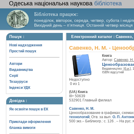
Одеська національна наукова
бібліотека
Бібліотека працює:
понеділок, вівторок, середа, четвер, субота і неділ
Вихідний день – п’ятниця. Останній четвер місяця
Пошук :
Електронний каталог : Савенко,
Нові надходження
Савенко, Н. М. - Ценоо
Простий пошук
Книга
Автор:
Савенко, Н.
Автори
Ценообразован
Видавництво:
[б.и.]
, 
Видавництва
ISBN відсутній
Серії
Недоступно
Тезауруси
0 из 1
Індекси УДК
(UA) Книга
III> 50639
532901 Главный филиал
Довідка :
Савенко, Н. М.
Як освоїти пошук в ЕК
Ценообразование в графиках, схемах
технологий
; Отв. за вып.
О. П. Антон
500 экз.– Библиогр.: с. 126 . – На рус. 
Приклади оформлення
бланка вимоги