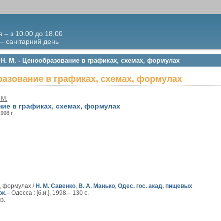
я – з 10.00 до 18.00
 – санітарний день
 Н. М. - Ценообразование в графиках, схемах, формулах
бразование в графиках, схемах, формулах
 М.
ие в графиках, схемах, формулах
1998 г.
, формулах /
Н. М. Савенко
,
В. А. Манько
,
Одес. гос. акад. пищевых
юк
.– Одесса : [б.и.], 1998.– 130 с.
яз.