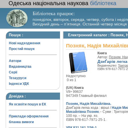
Одеська національна наукова
бібліотека
Бібліотека працює:
понеділок, вівторок, середа, четвер, субота і неділ
Вихідний день – п’ятниця. Останній четвер місяця
Пошук :
Електронний каталог : Позняк, Н
Нові надходження
Позняк, Надія Михайлівн
Простий пошук
Книга
Автор:
Позняк, На
Автори
ДзиҐарів легка
Видавництво:
Тритор
Видавництва
ISBN 978-617-7971-2
Серії
Недоступно
Тезауруси
0 из 1
Індекси УДК
(UA) Книга
VII> 99637
947349 Главный филиал
Довідка :
Позняк, Надія Михайлівна.
Як освоїти пошук в ЕК
ДзиҐарів легка хода : вірші /
Надія Ми
Михайлівна Позняк
.– Суми : Триторія,
100 пр. – На укр. яз.
Приклади оформлення
ISBN 978-617-7971-25-1.
бланка вимоги
УДК 821.161.2'06-1