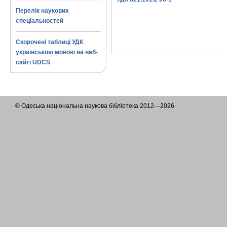
Перелік наукових
спеціальностей
Скорочені таблиці УДК
українською мовою на веб-
сайті UDCS
© Одеська національна наукова бібліотека 2012—2026