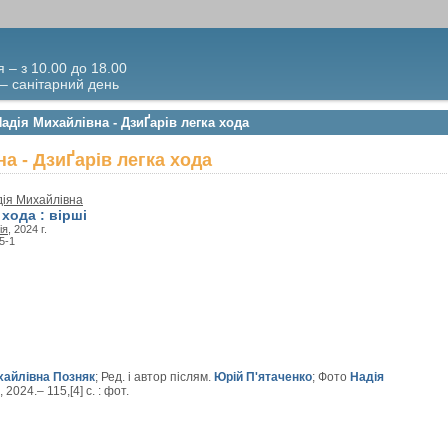
я – з 10.00 до 18.00
 – санітарний день
адія Михайлівна - ДзиҐарів легка хода
а - ДзиҐарів легка хода
дія Михайлівна
 хода : вірші
ія
, 2024 г.
5-1
хайлівна Позняк
; Ред. і автор післям.
Юрій П'ятаченко
; Фото
Надія
 2024.– 115,[4] с. : фот.