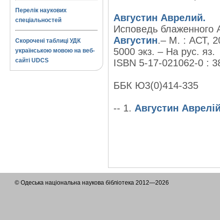
Перелік наукових
Августин Аврелий.
спеціальностей
Исповедь блаженного А
Августин
.– М. : АСТ, 2
Скорочені таблиці УДК
5000 экз. – На рус. яз.
українською мовою на веб-
сайті UDCS
ISBN 5-17-021062-0 : 3
ББК Ю3(0)414-335
-- 1.
Августин Аврелій
© Одеська національна наукова бібліотека 2012—2026