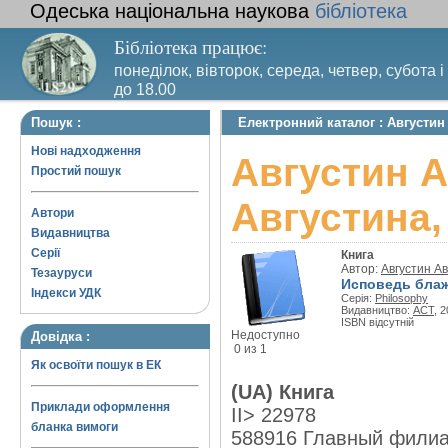
Одеська національна наукова
бібліотека
Бібліотека працює:
понеділок, вівторок, середа, четвер, субота і
до 18.00
Вихідний день – п’ятниця. Останній четвер м
Пошук :
Електронний каталог : Августи
санітарний день
Нові надходження
Августин 
Простий пошук
Августина,
Автори
Видавництва
Серії
Книга
Автор:
Августин А
Тезауруси
Исповедь блаж
Індекси УДК
Серія:
Philosophy
Видавництво:
АСТ
, 2
ISBN відсутній
Недоступно
Довідка :
0 из 1
Як освоїти пошук в ЕК
(UA) Книга
Приклади оформлення
II> 22978
бланка вимоги
588916 Главный фили