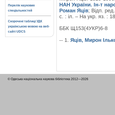
НАН України. Ін-т на
Перелік наукових
Роман Яців
; Відп. ред
спеціальностей
с. : іл. – На укр. яз. : 1
Скорочені таблиці УДК
українською мовою на веб-
ББК Щ153(4УКР)6-8
сайті UDCS
-- 1.
Яців, Мирон Ілько
© Одеська національна наукова бібліотека 2012—2026