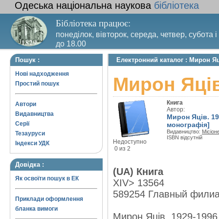
Одеська національна наукова
бібліотека
Бібліотека працює:
понеділок, вівторок, середа, четвер, субота і
до 18.00
Вихідний день – п’ятниця. Останній четвер м
Пошук :
Електронний каталог : Мирон Яці
санітарний день
Нові надходження
Мирон Яців
Простий пошук
Книга
Автори
Автор:
Видавництва
Мирон Яців. 19
Серії
монографія]
Видавництво:
Місіон
Тезауруси
ISBN відсутній
Недоступно
Індекси УДК
0 из 2
Довідка :
(UA) Книга
Як освоїти пошук в ЕК
XIV> 13564
589254 Главный фили
Приклади оформлення
бланка вимоги
Мирон Яців. 1929-1996.