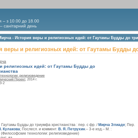
я – з 10.00 до 18.00
 – санітарний день
 Мирча - История веры и религиозных идей: от Гаутамы Будды до тр
ия веры и религиозных идей: от Гаутамы Будды д
рча
и религиозных идей: от Гаутамы Будды до
тианства
технологии: религиоведение
мический Проект
, 2014 г.
3-2
 Гаутамы Будды до триумфа христианства : пер. с фр. /
Мирча Элиаде
; Пер.
Н. Кулакова
; Послесл. и коммент.
В. Я. Петрухин
.– 3-е изд.– М. :
– (Философские технологии: религиоведение)
рус. яз.