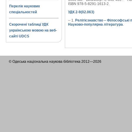
ISBN 978-5-8291-1613-2.
Перелік наукових
спеціальностей
УДК 2-9(02.063)
-- 1.
Релігієзнавство – Філософські 
Скорочені таблиці УДК
Науково-популярна література
.
українською мовою на веб-
сайті UDCS
© Одеська національна наукова бібліотека 2012—2026