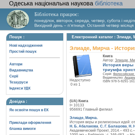
Одеська національна наукова
бібліотека
Бібліотека працює:
понеділок, вівторок, середа, четвер, субота і неділ
Вихідний день – п’ятниця. Останній четвер місяця
Пошук :
Електронний каталог : Элиаде,
Нові надходження
Элиаде, Мирча - Истор
Простий пошук
Книга
Автор:
Элиаде, Ми
Автори
История веры 
триумфа хрис
Видавництва
Серія:
Философские 
Серії
Видавництво:
Акаде
Недоступно
ISBN 978-5-8291-161
Тезауруси
0 из 1
Індекси УДК
(UA) Книга
Довідка :
I> 10133
956691 Главный филиал
Як освоїти пошук в ЕК
Элиаде, Мирча.
История веры и религиозных идей: от
Приклади оформлення
Н. Б. Абалакова
,
С. Г. Балашова
,
Н. 
бланка вимоги
Академический Проект, 2014.– 493 с.
1000 экз.– Библиогр.: с. 346-463 . – На 