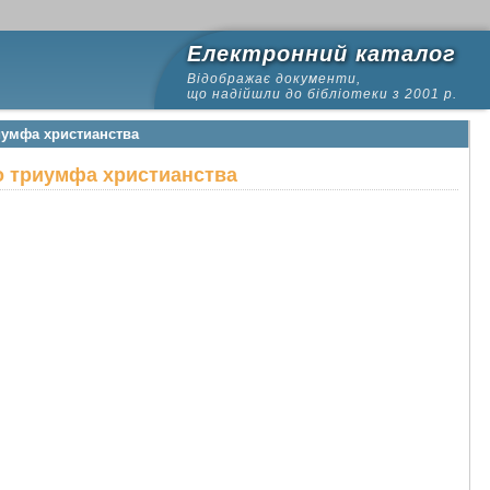
Електронний каталог
Відображає документи,
що надійшли до бібліотеки з 2001 р.
иумфа христианства
о триумфа христианства