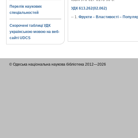
Перелік наукових
УДК 613.262(02.062)
спеціальностей
-- 1.
Фрукти – Властивості – Популя
Скорочені таблиці УДК
українською мовою на веб-
сайті UDCS
© Одеська національна наукова бібліотека 2012—2026