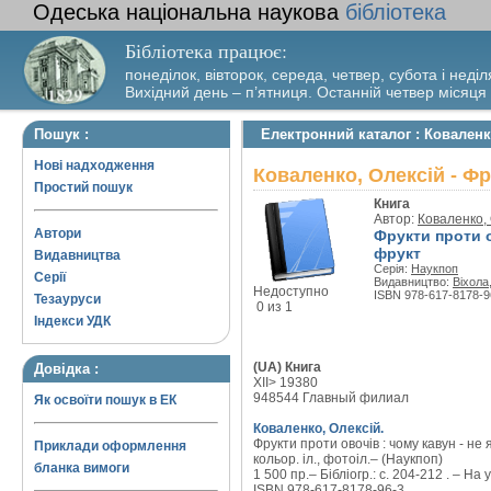
Одеська національна наукова
бібліотека
Бібліотека працює:
понеділок, вівторок, середа, четвер, субота і неділ
Вихідний день – п’ятниця. Останній четвер місяця
Пошук :
Електронний каталог : Коваленк
Нові надходження
Коваленко, Олексій - Ф
Простий пошук
Книга
Автор:
Коваленко,
Автори
Фрукти проти ов
фрукт
Видавництва
Серія:
Наукпоп
Серії
Видавництво:
Віхола
Недоступно
ISBN 978-617-8178-9
Тезауруси
0 из 1
Індекси УДК
(UA) Книга
Довідка :
XII> 19380
948544 Главный филиал
Як освоїти пошук в ЕК
Коваленко, Олексій.
Фрукти проти овочів : чому кавун - не 
Приклади оформлення
кольор. іл., фотоіл.– (Наукпоп)
бланка вимоги
1 500 пр.– Бібліогр.: с. 204-212 . – На у
ISBN 978-617-8178-96-3.