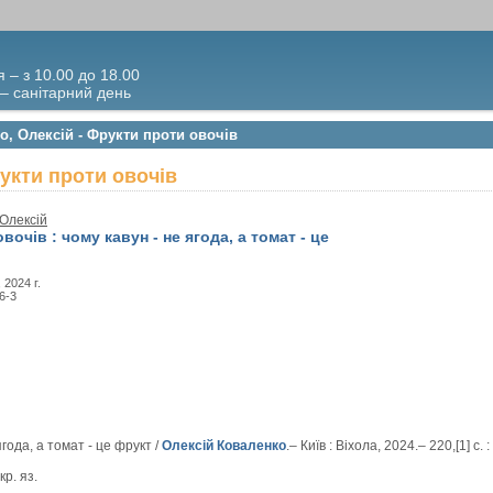
я – з 10.00 до 18.00
 – санітарний день
о, Олексій - Фрукти проти овочів
рукти проти овочів
 Олексій
очів : чому кавун - не ягода, а томат - це
, 2024 г.
6-3
ягода, а томат - це фрукт /
Олексій Коваленко
.– Київ : Віхола, 2024.– 220,[1] с. :
кр. яз.