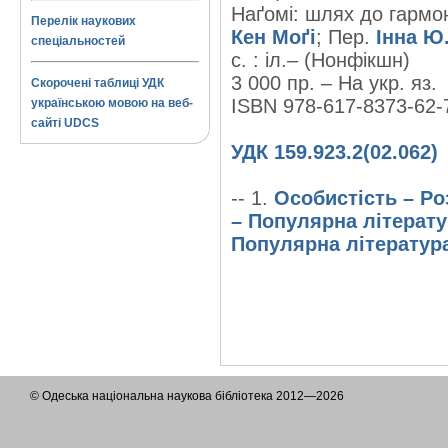
Наґомі: шлях до гармоні
Перелік наукових
Кен Моґі
; Пер.
Інна Ю
спеціальностей
с. : іл.– (Нонфікшн)
3 000 пр. – На укр. яз.
Скорочені таблиці УДК
ISBN 978-617-8373-62-
українською мовою на веб-
сайті UDCS
УДК 159.923.2(02.062)
-- 1.
Особистість – Ро
– Популярна літерат
Популярна літератур
© Одеська національна наукова бібліотека 2012—2026