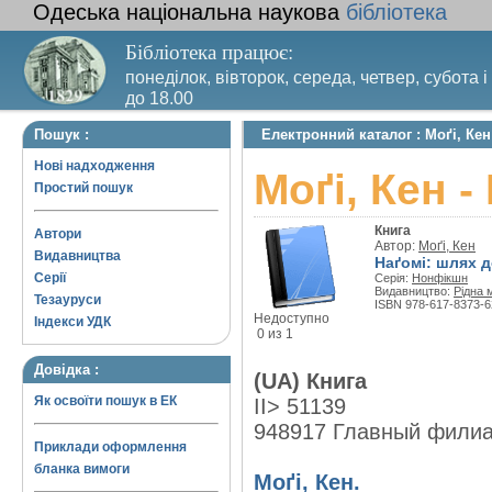
Одеська національна наукова
бібліотека
Бібліотека працює:
понеділок, вівторок, середа, четвер, субота і
до 18.00
Вихідний день – п’ятниця. Останній четвер м
Пошук :
Електронний каталог : Моґі, Кен
санітарний день
Нові надходження
Моґі, Кен -
Простий пошук
Книга
Автори
Автор:
Моґі, Кен
Видавництва
Наґомі: шлях д
Серії
Серія:
Нонфікшн
Видавництво:
Рідна 
Тезауруси
ISBN 978-617-8373-6
Недоступно
Індекси УДК
0 из 1
Довідка :
(UA) Книга
Як освоїти пошук в ЕК
II> 51139
948917 Главный фили
Приклади оформлення
бланка вимоги
Моґі, Кен.