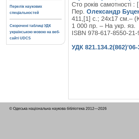
Сто років самотності : [
Перелік наукових
Пер.
Олександр Буце
спеціальностей
411,[1] с.; 24х17 см.– 
1 000 пр. – На укр. яз.
Скорочені таблиці УДК
ISBN 978-617-8550-21-
українською мовою на веб-
сайті UDCS
УДК 821.134.2(862)'06
© Одеська національна наукова бібліотека 2012—2026