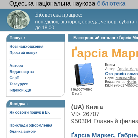
Одеська національна наукова
бібліотека
Бібліотека працює:
понеділок, вівторок, середа, четвер, субота і
до 18.00
Вихідний день – п’ятниця. Останній четвер м
Пошук :
Електронний каталог : Ґарсіа Ма
санітарний день
Нові надходження
Ґарсіа Мар
Простий пошук
Книга
Автори
Автор:
Ґарсіа Марк
Видавництва
Сто років само
Серії
Серія:
Книжки війни
Видавництво:
Фоліо
,
Тезауруси
ISBN 978-617-8550-2
Недоступно
Індекси УДК
0 из 1
Довідка :
(UA) Книга
Як освоїти пошук в ЕК
VI> 26707
950304 Главный фили
Приклади оформлення
бланка вимоги
Ґарсіа Маркес, Ґабріе