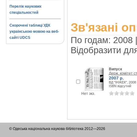
Перелік наукових
спеціальностей
Зв'язані о
Скорочені таблиці УДК
українською мовою на веб-
По годам: 2008 
сайті UDCS
Відобразити дл
Випуск
Держ. комітет с
2007 р.
ВД "ІНЖЕК", 2008 
ISBN відсутній
Нет экз.
© Одеська національна наукова бібліотека 2012—2026