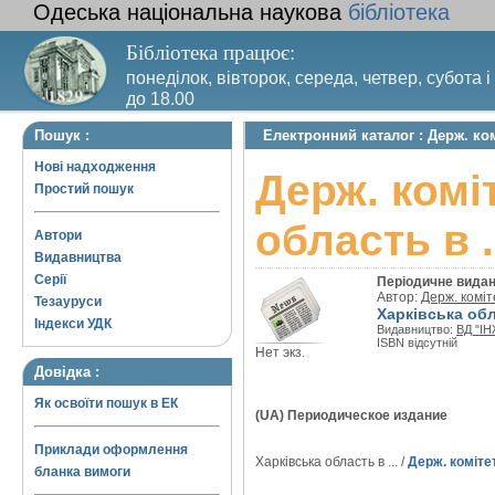
Одеська національна наукова
бібліотека
Бібліотека працює:
понеділок, вівторок, середа, четвер, субота і
до 18.00
Вихідний день – п’ятниця. Останній четвер м
Пошук :
Електронний каталог : Держ. ком
санітарний день
Нові надходження
Держ. комі
Простий пошук
область в .
Автори
Видавництва
Серії
Періодичне вида
Автор:
Держ. коміт
Тезауруси
Харківська обла
Індекси УДК
Видавництво:
ВД "І
ISBN відсутній
Нет экз.
Довідка :
Як освоїти пошук в ЕК
(UA) Периодическое издание
Приклади оформлення
Харківська область в ... /
Держ. коміте
бланка вимоги