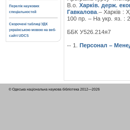
В.о.
Харків. держ. еко
Перелік наукових
Гавкалова
.– Харків : 
спеціальностей
100 пр. – На укр. яз. : 
Скорочені таблиці УДК
українською мовою на веб-
ББК У526.214я7
сайті UDCS
-- 1.
Персонал – Мен
© Одеська національна наукова бібліотека 2012—2026