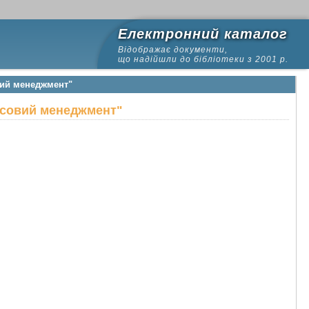
Електронний каталог
Відображає документи,
що надійшли до бібліотеки з 2001 р.
вий менеджмент"
ансовий менеджмент"