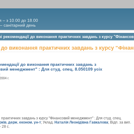
я – з 10.00 до 18.00
 – санітарний день
ні рекомендації до виконання практичних завдань з курсу "Фінансо
 до виконання практичних завдань з курсу "Фін
омендації до виконання практичних завдань з
вий менеджмент" : Для студ. спец. 8.050109 усіх
я
 2004 г.
практичних завдань з курсу "Фінансовий менеджмент" : Для студ. спец.
рків. держ. економ. ун-т
; Уклад.
Наталія Леонідівна Гавкалова
; Відп. за вип.
 28 с.