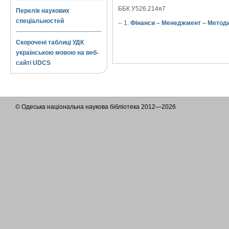
ББК У526.214я7
Перелік наукових
спеціальностей
-- 1.
Фінанси – Менеджмент – Методи
Скорочені таблиці УДК
українською мовою на веб-
сайті UDCS
© Одеська національна наукова бібліотека 2012—2026