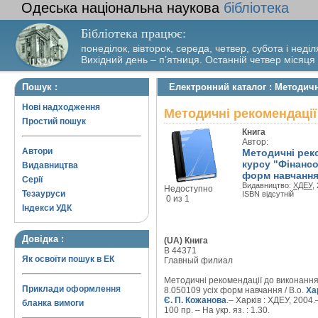
Одеська національна наукова
бібліотека
Бібліотека працює:
понеділок, вівторок, середа, четвер, субота і неділ
Вихідний день – п’ятниця. Останній четвер місяця
Пошук :
Електронний каталог : Методич
Нові надходження
Методичні рекомендації
Простий пошук
Книга
Автор:
Автори
Методичні рек
курсу "Фінансо
Видавництва
форм навчанн
Серії
Видавництво:
ХДЕУ
,
Недоступно
Тезауруси
ISBN відсутній
0 из 1
Індекси УДК
Довідка :
(UA) Книга
B 44371
Як освоїти пошук в ЕК
Главный филиал
Методичні рекомендації до виконання 
Приклади оформлення
8.050109 усіх форм навчання / В.о.
Ха
Є. П. Кожанова
.– Харків : ХДЕУ, 2004.–
бланка вимоги
100 пр. – На укр. яз. : 1.30.