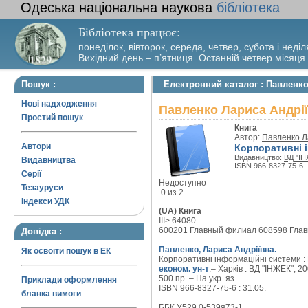
Одеська національна наукова
бібліотека
Бібліотека працює:
понеділок, вівторок, середа, четвер, субота і неділ
Вихідний день – п’ятниця. Останній четвер місяця
Пошук :
Електронний каталог : Павленко
Нові надходження
Павленко Лариса Андрії
Простий пошук
Книга
Автор:
Павленко Л
Автори
Корпоративні 
Видавництво:
ВД "І
Видавництва
ISBN 966-8327-75-6
Серії
Недоступно
Тезауруси
0 из 2
Індекси УДК
(UA) Книга
III> 64080
600201 Главный филиал 608598 Гла
Довідка :
Павленко, Лариса Андріївна.
Як освоїти пошук в ЕК
Корпоративні інформаційні системи :
економ. ун-т
.– Харків : ВД "ІНЖЕК", 20
500 пр. – На укр. яз.
Приклади оформлення
ISBN 966-8327-75-6 : 31.05.
бланка вимоги
ББК У529.0-539я73-1