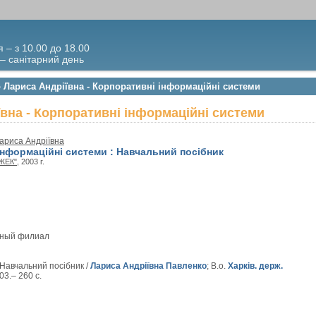
я – з 10.00 до 18.00
 – санітарний день
 Лариса Андріївна - Корпоративні інформаційні системи
вна - Корпоративні інформаційні системи
ариса Андріївна
інформаційні системи : Навчальний посібник
НЖЕК"
, 2003 г.
вный филиал
 Навчальний посібник /
Лариса Андріївна Павленко
; В.о.
Харків. держ.
03.– 260 с.