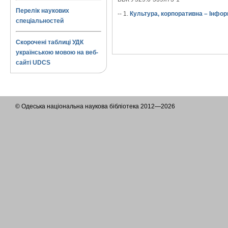
Перелік наукових
-- 1.
Культура, корпоративна – Інформ
спеціальностей
Скорочені таблиці УДК
українською мовою на веб-
сайті UDCS
© Одеська національна наукова бібліотека 2012—2026