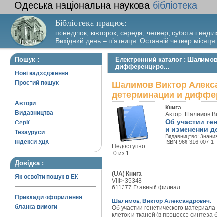
Одеська національна наукова
бібліотека
Бібліотека працює:
понеділок, вівторок, середа, четвер, субота і неділ
Вихідний день – п’ятниця. Останній четвер місяця
Пошук :
Електронний каталог : Шалимов
дифференциро...
Нові надходження
Простий пошук
Шалимов Виктор Алекса
детерминации и диффер
Автори
Книга
Видавництва
Автор:
Шалимов Ви
Об участии ге
Серії
и изменении д
Тезауруси
Видавництво:
Знани
Індекси УДК
ISBN 966-316-007-1
Недоступно
0 из 1
Довідка :
(UA) Книга
Як освоїти пошук в ЕК
VIII> 35348
611377 Главный филиал
Приклади оформлення
Шалимов, Виктор Александрович.
бланка вимоги
Об участии генетического материал
клеток и тканей (в процессе синтеза 