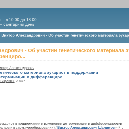
я – з 10.00 до 18.00
 – санітарний день
 Виктор Александрович - Об участии генетического материала эука
ндрович - Об участии генетического материала 
енциро...
ктор Александрович
нетического материала эукариот в поддержании
етерминации и дифференциро...
я Украины
, 2004 г.
а эукариот в поддержании и изменении детерминации и дифференцировки
белков и в структурообразовании) /
Виктор Александрович Шалимов
.– К. :