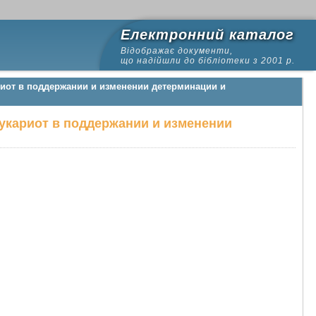
Електронний каталог
Відображає документи,
що надійшли до бібліотеки з 2001 р.
риот в поддержании и изменении детерминации и
эукариот в поддержании и изменении