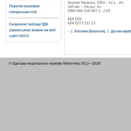
Знания Украины, 2004.– 52 с. : ил.
Перелік наукових
100 экз. – На рус. яз.
ISBN 966-316-007-1 : 2.60.
спеціальностей
ББК Е04
ББК Е072.511.13
Скорочені таблиці УДК
українською мовою на веб-
-- 1.
Клітини (Біологія)
. 2.
Дезоксириб
сайті UDCS
© Одеська національна наукова бібліотека 2012—2026