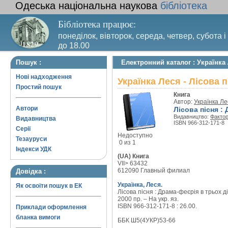
Одеська національна наукова
бібліотека
Бібліотека працює:
понеділок, вівторок, середа, четвер, субота і
до 18.00
Вихідний день – п’ятниця. Останній четвер м
Пошук :
Електронний каталог : Українка 
санітарний день
Нові надходження
Українка Леся - Лісова п
Простий пошук
Книга
Автор:
Українка Ле
Автори
Лісова пісня :
Видавництво:
Факто
Видавництва
ISBN 966-312-171-8
Серії
Недоступно
Тезауруси
0 из 1
Індекси УДК
(UA) Книга
VII> 63432
612090 Главный филиал
Довідка :
Українка, Леся.
Як освоїти пошук в ЕК
Лісова пісня : Драма-феєрія в трьох ді
2000 пр. – На укр. яз.
ISBN 966-312-171-8 : 26.00.
Приклади оформлення
бланка вимоги
ББК Ш5(4УКР)53-66