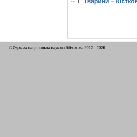
-- 1.
Тварини – Кістко
© Одеська національна наукова бібліотека 2012—2026