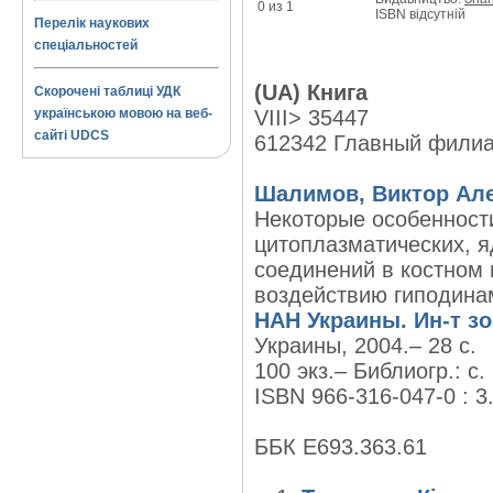
0 из 1
ISBN відсутній
Перелік наукових
спеціальностей
(UA) Книга
Скорочені таблиці УДК
українською мовою на веб-
VIII> 35447
сайті UDCS
612342 Главный фили
Шалимов, Виктор Ал
Некоторые особенност
цитоплазматических, 
соединений в костном 
воздействию гиподина
НАН Украины. Ин-т зо
Украины, 2004.– 28 с.
100 экз.– Библиогр.: с. 
ISBN 966-316-047-0 : 3
ББК Е693.363.61