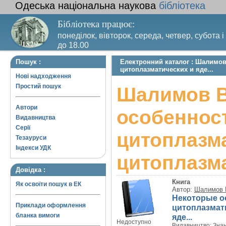
Одеська національна наукова
бібліотека
Бібліотека працює:
понеділок, вівторок, середа, четвер, субота і
до 18.00
Вихідний день – п’ятниця. Останній четвер м
Пошук :
Електронний каталог : Шалимо
санітарний день
цитоплазматических и яде...
Нові надходження
Простий пошук
Шалимов В
Автори
особеннос
Видавництва
Серії
цитоплазма
Тезауруси
Індекси УДК
цитоплазма
Довідка :
Книга
Як освоїти пошук в ЕК
Автор:
Шалимов 
Некоторые о
Приклади оформлення
цитоплазмат
бланка вимоги
яде...
Недоступно
Видавництво:
Зна