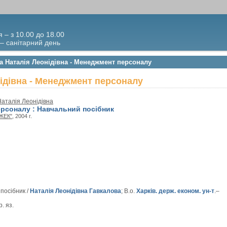
я – з 10.00 до 18.00
 – санітарний день
а Наталія Леонідівна - Менеджмент персоналу
ідівна - Менеджмент персоналу
Наталія Леонідівна
рсоналу : Навчальний посібник
НЖЕК"
, 2004 г.
посібник /
Наталія Леонідівна Гавкалова
; В.о.
Харків. держ. економ. ун-т
.–
р. яз.