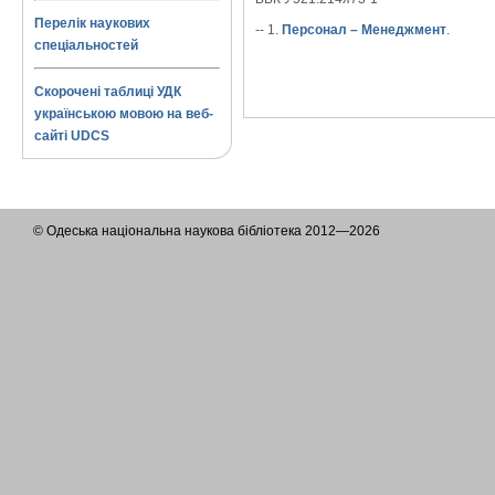
Перелік наукових
-- 1.
Персонал – Менеджмент
.
спеціальностей
Скорочені таблиці УДК
українською мовою на веб-
сайті UDCS
© Одеська національна наукова бібліотека 2012—2026