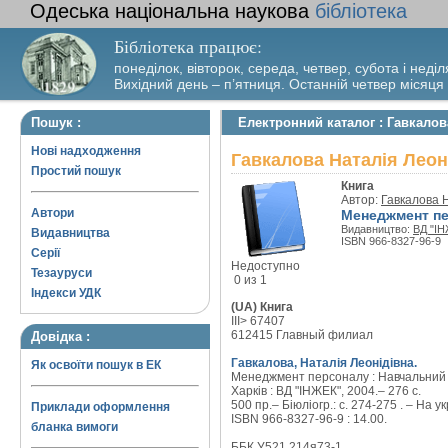
Одеська національна наукова
бібліотека
Бібліотека працює:
понеділок, вівторок, середа, четвер, субота і неділ
Вихідний день – п’ятниця. Останній четвер місяця
Пошук :
Електронний каталог : Гавкалов
Нові надходження
Гавкалова Наталія Леон
Простий пошук
Книга
Автор:
Гавкалова 
Автори
Менеджмент пе
Видавництво:
ВД "І
Видавництва
ISBN 966-8327-96-9
Серії
Недоступно
Тезауруси
0 из 1
Індекси УДК
(UA) Книга
III> 67407
612415 Главный филиал
Довідка :
Гавкалова, Наталія Леонідівна.
Як освоїти пошук в ЕК
Менеджмент персоналу : Навчальний 
Харків : ВД "ІНЖЕК", 2004.– 276 с.
500 пр.– Біюліогр.: с. 274-275 . – На ук
Приклади оформлення
ISBN 966-8327-96-9 : 14.00.
бланка вимоги
ББК У521.214я73-1