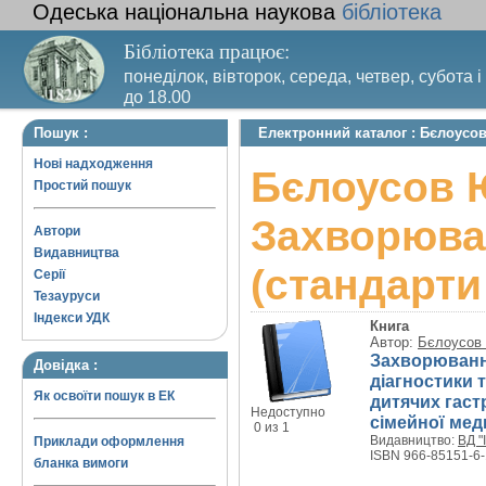
Одеська національна наукова
бібліотека
Бібліотека працює:
понеділок, вівторок, середа, четвер, субота і
до 18.00
Вихідний день – п’ятниця. Останній четвер м
Пошук :
Електронний каталог : Бєлоусов
санітарний день
Нові надходження
Бєлоусов 
Простий пошук
Захворюван
Автори
Видавництва
(стандарти
Серії
Тезауруси
Індекси УДК
Книга
Автор:
Бєлоусов
Захворювання
Довідка :
діагностики т
Як освоїти пошук в ЕК
дитячих гастр
Недоступно
сімейної ме
0 из 1
Видавництво:
ВД "
Приклади оформлення
ISBN 966-85151-6-
бланка вимоги