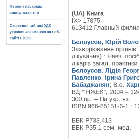
Перелік наукових
(UA) Книга
спеціальностей
IX> 17875
Скорочені таблиці УДК
613412 Главный фили
українською мовою на веб-
сайті UDCS
Бєлоусов, Юрій Вол
Захворювання органів т
лікування) : Навч. посі
лікарів загал. практик
Бєлоусов
,
Лідія Геор
Павленко
,
Ірина Григ
Бабаджанян
; В.о.
Хар
ВД "ІНЖЕК", 2004.– 124
300 пр. – На укр. яз.
ISBN 966-85151-6-1 : 1
ББК Р733.413
ББК Р35,1 сем. мед.