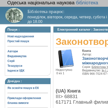
Одеська національна наукова
бібліотека
Бібліотека працює:
понеділок, вівторок, середа, четвер, субота і
до 18.00
Вихідний день – п’ятниця. Останній четвер м
Пошук :
Електронний каталог : Законотв
санітарний день
Нові надходження
Законотвор
Простий пошук
Книга
Автори
Автор:
Видавництва
Законотворчіс
Серії
міжнародного
Тезауруси
Серія:
Бібліотека 
Недоступно
Видавництво:
Ін-т
Індекси УДК
0 из 1
ISBN 966-7024-67-
Довідка :
Як освоїти пошук в ЕК
(UA) Книга
III> 68831
Приклади оформлення
617171 Главный фили
бланка вимоги