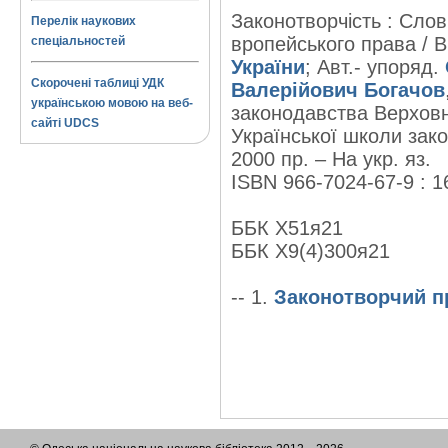
Законотворчість : Слов
Перелік наукових
вропейського права / В
спеціальностей
України
; Авт.- упоряд.
Скорочені таблиці УДК
Валерійович Богачов
українською мовою на веб-
законодавства Верховно
сайті UDCS
Української школи зако
2000 пр. – На укр. яз.
ISBN 966-7024-67-9 : 1
ББК Х51я21
ББК Х9(4)300я21
-- 1.
Законотворчий п