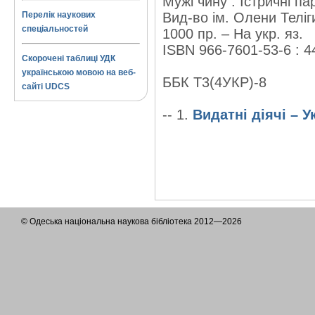
Мужі чину : Істричні па
Перелік наукових
Вид-во ім. Олени Теліги,
спеціальностей
1000 пр. – На укр. яз.
ISBN 966-7601-53-6 : 4
Скорочені таблиці УДК
українською мовою на веб-
ББК Т3(4УКР)-8
сайті UDCS
-- 1.
Видатні діячі – У
© Одеська національна наукова бібліотека 2012—2026