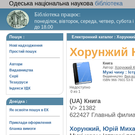
Одеська національна наукова
бібліотека
Бібліотека працює:
понеділок, вівторок, середа, четвер, субота і
до 18.00
Вихідний день – п’ятниця. Останній четвер м
Пошук :
Електронний каталог : Хорунжи
санітарний день
Нові надходження
Хорунжий 
Простий пошук
Книга
Автори
Автор:
Хорунжий 
Видавництва
Мужі чину : Іс
Серії
Видавництво:
Вид-во
ISBN 966-7601-53-6
Тезауруси
Недоступно
Індекси УДК
0 из 1
(UA) Книга
Довідка :
V> 21382
Як освоїти пошук в ЕК
622427 Главный фили
Приклади оформлення
Хорунжий, Юрій Мих
бланка вимоги