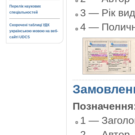
Перелік наукових
3 — Рік ви
спеціальностей
4 — Поличн
Скорочені таблиці УДК
українською мовою на веб-
сайті UDCS
Замовлен
Позначення
1 — Заголо
2 — Автор