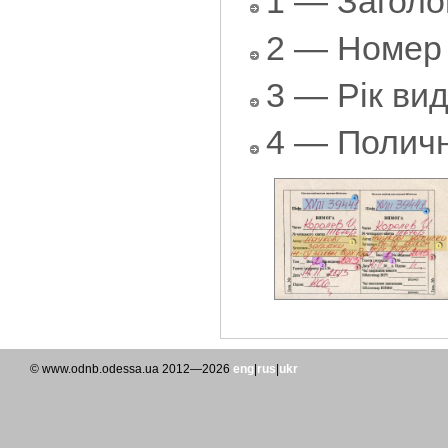
1 — Заголо
2 — Номер 
3 — Рік ви
4 — Поличн
© www.odnb.odessa.ua 2012—2026
eng
|
rus
|
ukr