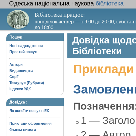
Одеська національна наукова
бібліотека
Бібліотека працює:
понеділок-четвер — з 9:00 до 20:00; субота-
до 18:00
Вихідний день — п'ятниця. Останній четвер
Пошук :
Довідка щодо
санітарний день
Нові надходження
Бібліотеки
Простий пошук
Приклади
Автори
Видавництва
Серії
Тезаурус (Рубрики)
Замовлен
Індекси УДК
Довідка :
Позначення
Як освоїти пошук в ЕК
1 — Заголо
Приклади оформлення
бланка вимоги
2 — Автор