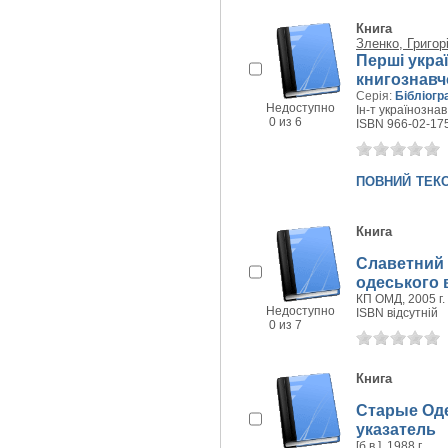
Книга
Зленко, Григор
Перші укра
книгознавч
Серія:
Бібліогр
Недоступно
Ін-т українознав
0 из 6
ISBN 966-02-17
повний тек
Книга
Славетний 
одеського в
КП ОМД, 2005 г.
Недоступно
ISBN відсутній
0 из 7
Книга
Старые Од
указатель
[б.в.], 1988 г.