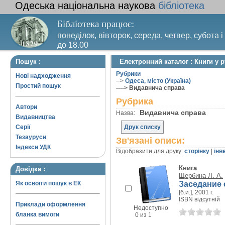
Одеська національна наукова
бібліотека
Бібліотека працює:
понеділок, вівторок, середа, четвер, субота і
до 18.00
Вихідний день – п’ятниця. Останній четвер м
Пошук :
Електронний каталог : Книги у 
санітарний день
Рубрики
Нові надходження
-->
Одеса, місто (Україна)
Простий пошук
----> Видавнича справа
Рубрика
Автори
Видавнича справа
Назва:
Видавництва
Серії
Друк списку
Тезауруси
Зв'язані описи:
Індекси УДК
Відобразити для друку:
сторінку
|
інв
Книга
Довідка :
Щербина Л. А.
Заседание с
Як освоїти пошук в ЕК
[б.и.], 2001 г.
ISBN відсутній
Приклади оформлення
Недоступно
бланка вимоги
0 из 1