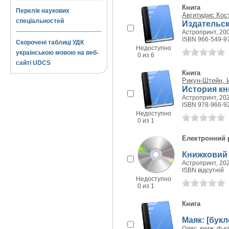
Книга
Перелік наукових
Авгитидис Кост
спеціальностей
Издательск
Астропринт, 200
ISBN 966-549-9
Скорочені таблиці УДК
Недоступно
українською мовою на веб-
0 из 6
сайті UDCS
Книга
Рикун-Штейн, 
История кн
Астропринт, 202
ISBN 978-966-9
Недоступно
0 из 1
Електронний 
Книжковий 
Астропринт, 202
ISBN відсутній
Недоступно
0 из 1
Книга
Маяк: [букл
Одес. книж. ф-к