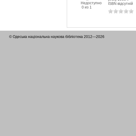
Недоступно
ISBN відсутній
0 из 1
© Одеська національна наукова бібліотека 2012—2026