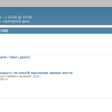
я – з 10.00 до 18.00
 – санітарний день
.062)
ерсія
|
сброс
|
друк
(
0
)
омості: як спосіб мислення змінює життя
луб Сімейного Дозвілля", 2022 г.
9301-4