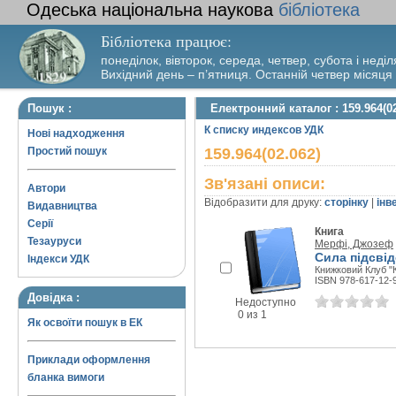
Одеська національна наукова
бібліотека
Бібліотека працює:
понеділок, вівторок, середа, четвер, субота і неділ
Вихідний день – п’ятниця. Останній четвер місяця
Пошук :
Електронний каталог : 159.964(02
К списку индексов УДК
Нові надходження
Простий пошук
159.964(02.062)
Зв'язані описи:
Автори
Відобразити для друку:
сторінку
|
інв
Видавництва
Серії
Книга
Тезауруси
Мерфі, Джозеф
Сила підсвід
Індекси УДК
Книжковий Клуб "К
ISBN 978-617-12-
Довідка :
Недоступно
0 из 1
Як освоїти пошук в ЕК
Приклади оформлення
бланка вимоги