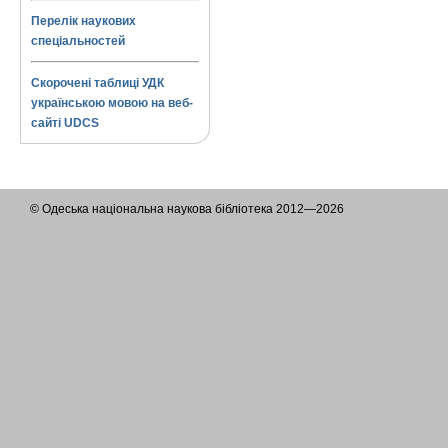
Перелік наукових
спеціальностей
Скорочені таблиці УДК
українською мовою на веб-
сайті UDCS
© Одеська національна наукова бібліотека 2012—2026