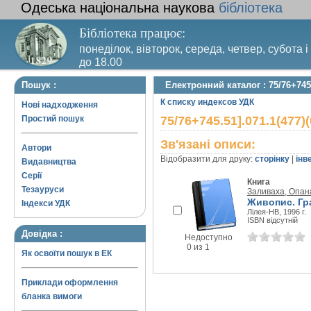
Одеська національна наукова
бібліотека
Бібліотека працює:
понеділок, вівторок, середа, четвер, субота і
до 18.00
Вихідний день – п’ятниця. Останній четвер м
Пошук :
Електронний каталог : 75/76+745.5
санітарний день
К списку индексов УДК
Нові надходження
Простий пошук
75/76+745.51].071.1(477)(
Зв'язані описи:
Автори
Відобразити для друку:
сторінку
|
інв
Видавництва
Серії
Книга
Тезауруси
Заливаха, Опан
Живопис. Гра
Індекси УДК
Лілея-НВ, 1996 г.
ISBN відсутній
Довідка :
Недоступно
0 из 1
Як освоїти пошук в ЕК
Приклади оформлення
бланка вимоги