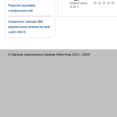
Недоступно
Перелік наукових
0 из 1
спеціальностей
Скорочені таблиці УДК
українською мовою на веб-
сайті UDCS
© Одеська національна наукова бібліотека 2012—2026