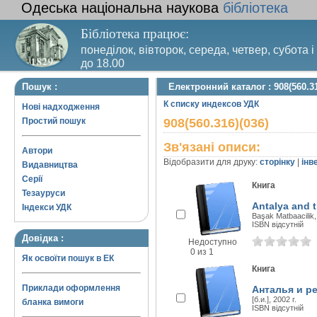
Одеська національна наукова
бібліотека
Бібліотека працює:
понеділок, вівторок, середа, четвер, субота і
до 18.00
Вихідний день – п’ятниця. Останній четвер м
Пошук :
Електронний каталог : 908(560.31
санітарний день
К списку индексов УДК
Нові надходження
Простий пошук
908(560.316)(036)
Зв'язані описи:
Автори
Відобразити для друку:
сторінку
|
інв
Видавництва
Серії
Книга
Тезауруси
Antalya and 
Індекси УДК
Başak Matbaacilik,
ISBN відсутній
Довідка :
Недоступно
0 из 1
Як освоїти пошук в ЕК
Книга
Приклади оформлення
Анталья и р
[б.и.], 2002 г.
бланка вимоги
ISBN відсутній