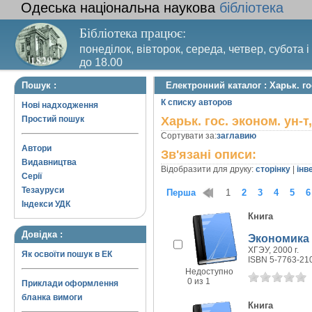
Одеська національна наукова
бібліотека
Бібліотека працює:
понеділок, вівторок, середа, четвер, субота і
до 18.00
Вихідний день – п’ятниця. Останній четвер м
Пошук :
Електронний каталог : Харьк. гос
санітарний день
К списку авторов
Нові надходження
Простий пошук
Харьк. гос. эконом. ун-т,
Сортувати за:
заглавию
Автори
Зв'язані описи:
Видавництва
Відобразити для друку:
сторінку
|
інв
Серії
Тезауруси
Перша
1
2
3
4
5
6
Індекси УДК
Книга
Довідка :
Экономика 
ХГЭУ, 2000 г.
Як освоїти пошук в ЕК
ISBN 5-7763-21
Недоступно
0 из 1
Приклади оформлення
бланка вимоги
Книга