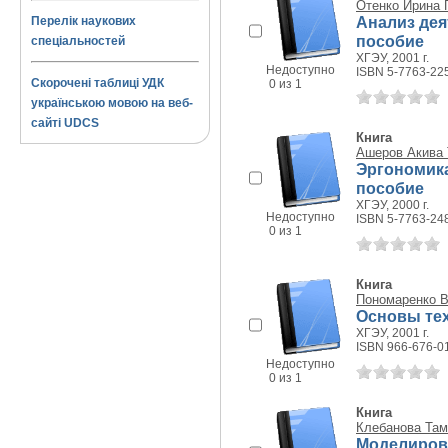
Отенко Ирина 
Анализ дея
Перелік наукових
пособие
спеціальностей
ХГЭУ, 2001 г.
Недоступно
ISBN 5-7763-22
Скорочені таблиці УДК
0 из 1
українською мовою на веб-
сайті UDCS
Книга
Ашеров Акива 
Эргономик
пособие
ХГЭУ, 2000 г.
Недоступно
ISBN 5-7763-24
0 из 1
Книга
Пономаренко 
Основы техн
ХГЭУ, 2001 г.
ISBN 966-676-0
Недоступно
0 из 1
Книга
Клебанова Там
Моделиров