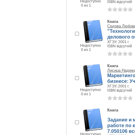
Недоступно
ISBN відсутній
0 из 1
Книга
Седова Любов
"Технологи
делового о
ХГЭУ, 2001 г.
Недоступно
ISBN відсутній
0 из 1
Книга
Лисица Надеж
Маркетинг
бизнесе: У
ХГЭУ, 2001 г.
Недоступно
ISBN відсутній
0 из 1
Книга
Задание и 
работе по к
7.050106 в
Недоступно