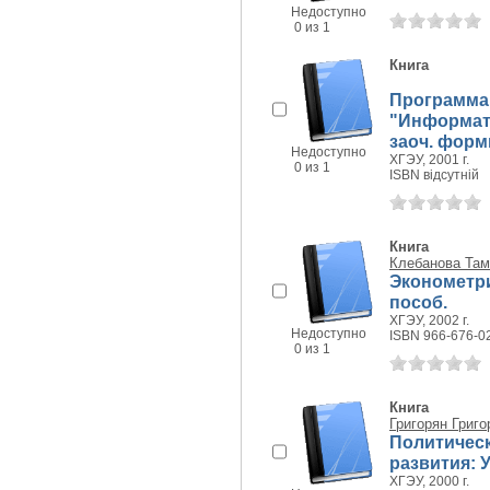
Недоступно
0 из 1
Книга
Программа 
"Информати
заоч. форм
Недоступно
ХГЭУ, 2001 г.
0 из 1
ISBN відсутній
Книга
Клебанова Там
Эконометри
пособ.
ХГЭУ, 2002 г.
Недоступно
ISBN 966-676-0
0 из 1
Книга
Григорян Григ
Политическ
развития: 
ХГЭУ, 2000 г.