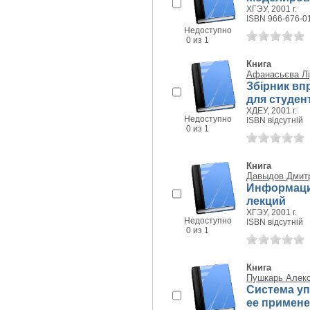
ХГЭУ, 2001 г.
ISBN 966-676-0
Недоступно
0 из 1
Книга
Афанасьєва Лі
Збірник вп
для студен
ХДЕУ, 2001 г.
Недоступно
ISBN відсутній
0 из 1
Книга
Давыдов Дмит
Информаци
лекций
ХГЭУ, 2001 г.
Недоступно
ISBN відсутній
0 из 1
Книга
Пушкарь Алек
Система уп
ее примене