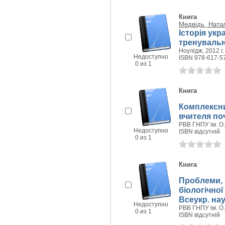
Книга
Медвідь, Натал
Історія укр
тренувальні
Ноулідж, 2012 г.
Недоступно
ISBN 978-617-5
0 из 1
Книга
Комплексни
вчителя по
РВВ ГНПУ ім. О.
Недоступно
ISBN відсутній
0 из 1
Книга
Проблеми, 
біологічної
Всеукр. нау
Недоступно
РВВ ГНПУ ім. О.
0 из 1
ISBN відсутній