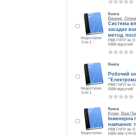
Книга
Вишник, Олена
Система вп
засадах вза
метод. посі
Недоступно
РВВ ГНПУ ім. О.
0 из 1
ISBN відсутній
Книга
Робочий зо
"Електрома
РВВ ГНПУ ім. О.
Недоступно
ISBN відсутній
0 из 1
Книга
Курок, Віра Па
Інженерна 
навчання: т
РВВ ГНПУ ім. О.
Недоступно
ISBN 966-376-0