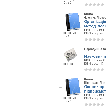
0 из 1
Книга
Єленич, Любов
Організація
метод. посі
РВВ ГНПУ ім. О.
Недоступно
ISBN відсутній
0 из 1
Періодичне в
Науковий п
РВВ ГНПУ ім. О.
ISBN відсутній
Нет экз.
Книга
Шильман, Лев
Основи орг
підприємст
РВВ ГНПУ ім. О.
Недоступно
ISBN відсутній
0 из 1