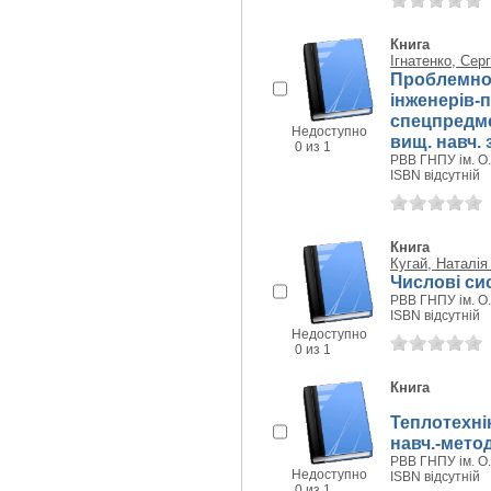
Книга
Ігнатенко, Серг
Проблемно-
інженерів-п
спецпредмет
Недоступно
вищ. навч. з
0 из 1
РВВ ГНПУ ім. О.
ISBN відсутній
Книга
Кугай, Наталія
Числові сис
РВВ ГНПУ ім. О.
ISBN відсутній
Недоступно
0 из 1
Книга
Теплотехні
навч.-метод
РВВ ГНПУ ім. О.
Недоступно
ISBN відсутній
0 из 1