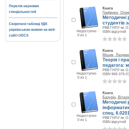
Перелік наукових
Книга
спеціальностей
Грибенко, Оле
Методичні р
студентів 
Скорочені таблиці УДК
РВВ ГНПУ ім. О.
українською мовою на веб-
Недоступно
ISBN відсутній
0 из 1
сайті UDCS
Книга
Міщик, Людмил
Теорія і пр
педагога: 
РВВ ГНПУ ім. О.
Недоступно
ISBN 966-376-0
0 из 1
Книга
Базурін, Вітал
Методичні 
інформатики
спец. 6.020
Недоступно
РВВ ГНПУ ім. О.
0 из 1
ISBN відсутній