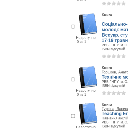
Книга
Соціально-
молоді: мат
Всеукр. сту
Недоступно
17-19 травн
0 из 1
РВВ ГНПУ ім. О.
ISBN відсутній
Книга
Горшков, Анат
Технічне м
РВВ ГНПУ ім. О.
ISBN відсутній
Недоступно
0 из 1
Книга
Туркіна, Ларис
Teaching Eng
Навчання англі
РВВ ГНПУ ім. О.
ISBN відсутній
Недоступно