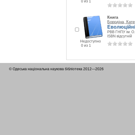
0 из 1
Книга
Бородіна, Кате
Еволюційні 
РВВ ГНПУ ім. О.
ISBN відсутній
Недоступно
0 из 1
© Одеська національна наукова бібліотека 2012—2026