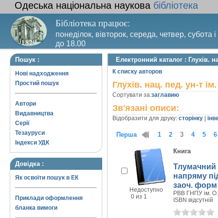
Одеська національна наукова
бібліотека
Бібліотека працює:
понеділок, вівторок, середа, четвер, субота і
до 18.00
Вихідний день – п’ятниця. Останній четвер м
Пошук :
Електронний каталог : Глухів. на
санітарний день
К списку авторов
Нові надходження
Простий пошук
Глухів. нац. пед. ун-т ім
Сортувати за:
заглавию
Автори
Зв'язані описи:
Видавництва
Відобразити для друку:
сторінку
|
інв
Серії
Тезауруси
Перша
1
2
3
4
5
6
Індекси УДК
Книга
Довідка :
Тлумачний 
напряму під
Як освоїти пошук в ЕК
заоч. форм
Недоступно
РВВ ГНПУ ім. О.
0 из 1
Приклади оформлення
ISBN відсутній
бланка вимоги